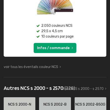
2.050 couleurs NCS
29,5 x 4,5 cm
10 couleurs par page
Infos / commande
voir tous les éventails couleur NCS
Autres NCS s 2000 - s 2570
(326)
tout NCS s 2000 - s 2570
NCS S 2000-N
NCS S 2002-B
NCS S 2002-B50G