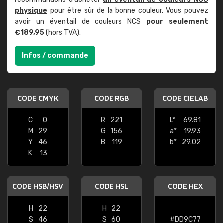
physique
pour être sûr de la bonne couleur. Vous pouvez
avoir un éventail de couleurs NCS
pour seulement
€189,95
(hors TVA).
Infos / commande
CODE CMYK
CODE RGB
CODE CIELAB
C
0
R
221
L*
69.81
M
29
G
156
a*
19.93
Y
46
B
119
b*
29.02
K
13
CODE HSB/HSV
CODE HSL
CODE HEX
H
22
H
22
S
46
S
60
#DD9C77