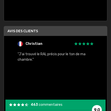
AVIS DES CLIENTS
Christian
F
 quels
"J'ai trouvé le RAL précis pour le ton de ma
"Bien 
rs
chambre."
. On ne
est
."
463
commentaires
9,0