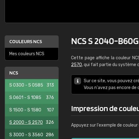
NCS S 2040-B60G
COULEURS NCS
Mes couleurs NCS
Cette page affiche la couleur N
2570
, qui fait partie du système
NCS
Sur ce site, vous pouvez cr
S 0300 - S 0585
313
Vous n'avez pas encore d
S 0601 - S 1085
376
Impression de coul
S 1500 - S 1580
107
S 2000 - S 2570
326
Appuyez sur l'exemple de couleur 
S 3000 - S 3560
286