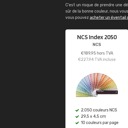
C'est un risque de prendre une dé
sûr de la bonne couleur, nous vo
vous pouvez
acheter un éventail 
NCS Index 2050
NCS
€
189,95
hors TVA
€
227,94
TVA incluse
2.050 couleurs NCS
29,5 x 4,5 cm
10 couleurs par page