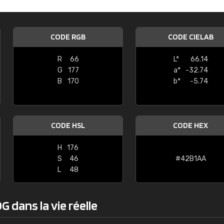
Guillaume Euvrard
"Le site ne permet pas de voir clai
CODE RGB
CODE CIELAB
sont les produits disponibles. Il y a p
palettes de couleurs: Classic, Design
R
66
L*
66.14
comprend pas qui est quoi. La livrai
G
177
a*
-32.74
bien passé et le produit reçu me con
B
170
b*
-5.74
CODE HSL
CODE HEX
H
176
S
46
#42B1AA
L
48
 dans la vie réelle