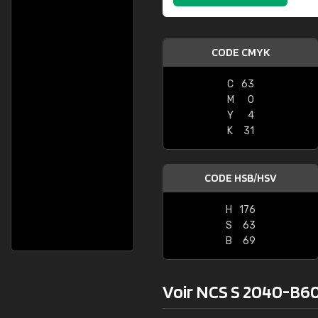
CODE CMYK
C
63
M
0
Y
4
K
31
CODE HSB/HSV
H
176
S
63
B
69
Voir NCS S 2040-B60G