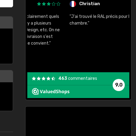
Christian
rement quels
"J'ai trouvé le RAL précis pour le ton de ma
"
lusieurs
chambre."
, etc. On ne
son s'est
vient."
463
commentaires
9,0