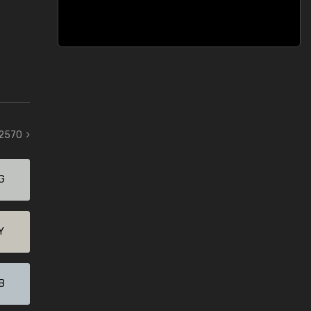
 2570
G
Y
B