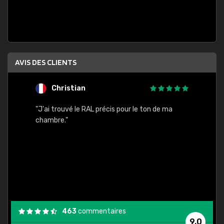
AVIS DES CLIENTS
Christian
F
 quels
"J'ai trouvé le RAL précis pour le ton de ma
"Bien 
rs
chambre."
. On ne
est
."
463
commentaires
9,0