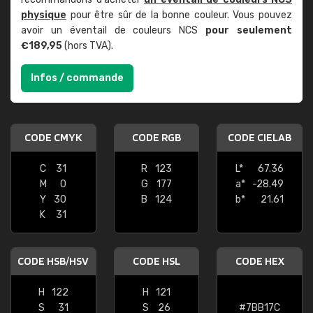
physique
pour être sûr de la bonne couleur. Vous pouvez
avoir un éventail de couleurs NCS
pour seulement
€189,95
(hors TVA).
Infos / commande
CODE CMYK
CODE RGB
CODE CIELAB
C
31
R
123
L*
67.36
M
0
G
177
a*
-28.49
Y
30
B
124
b*
21.61
K
31
CODE HSB/HSV
CODE HSL
CODE HEX
H
122
H
121
S
31
S
26
#7BB17C