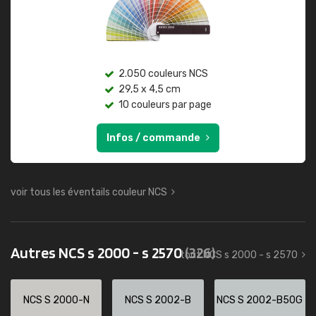
2.050 couleurs NCS
29,5 x 4,5 cm
10 couleurs par page
Infos / commande
voir tous les éventails couleur NCS
Autres NCS s 2000 - s 2570
(326)
tout NCS s 2000 - s 2570
NCS S 2000-N
NCS S 2002-B
NCS S 2002-B50G