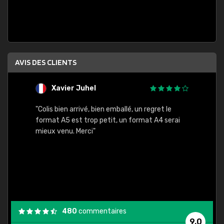
AVIS DES CLIENTS
Xavier Juhel
G
"Colis bien arrivé, bien emballé, un regret le
"Le si
format A5 est trop petit, un format A4 serai
sont l
mieux venu. Merci"
palett
compre
bien p
480
commentaires
9,0