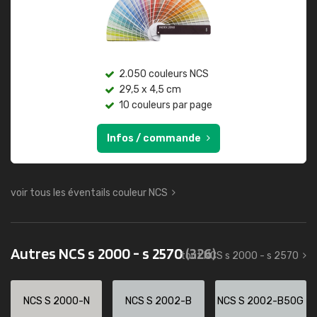
2.050 couleurs NCS
29,5 x 4,5 cm
10 couleurs par page
Infos / commande
voir tous les éventails couleur NCS
Autres NCS s 2000 - s 2570
(326)
tout NCS s 2000 - s 2570
NCS S 2000-N
NCS S 2002-B
NCS S 2002-B50G