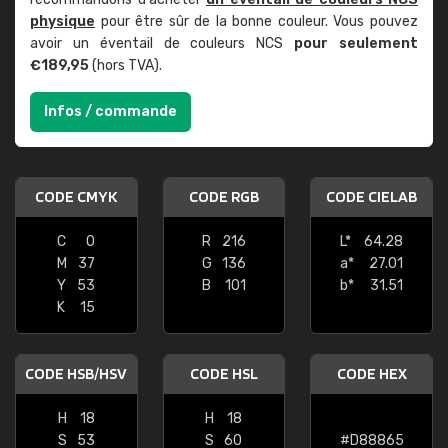
physique
pour être sûr de la bonne couleur. Vous pouvez
avoir un éventail de couleurs NCS
pour seulement
€189,95
(hors TVA).
Infos / commande
CODE CMYK
CODE RGB
CODE CIELAB
C
0
R
216
L*
64.28
M
37
G
136
a*
27.01
Y
53
B
101
b*
31.51
K
15
CODE HSB/HSV
CODE HSL
CODE HEX
H
18
H
18
S
53
S
60
#D88865