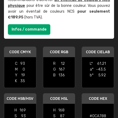
physique
pour être sûr de la bonne couleur. Vous pouvez
avoir un éventail de couleurs NCS
pour seulement
€189,95
(hors TVA).
Infos / commande
CODE CMYK
CODE RGB
CODE CIELAB
C
93
R
12
L*
61.21
M
0
G
167
a*
-43.5
Y
19
B
136
b*
5.92
K
35
CODE HSB/HSV
CODE HSL
CODE HEX
H
169
H
168
S
93
S
87
#0CA788