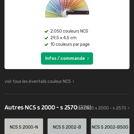
2.050 couleurs NCS
29,5 x 4,5 cm
10 couleurs par page
Infos / commande
voir tous les éventails couleur NCS
Autres NCS s 2000 - s 2570
(326)
tout NCS s 2000 - s 2570
NCS S 2000-N
NCS S 2002-B
NCS S 2002-B50G