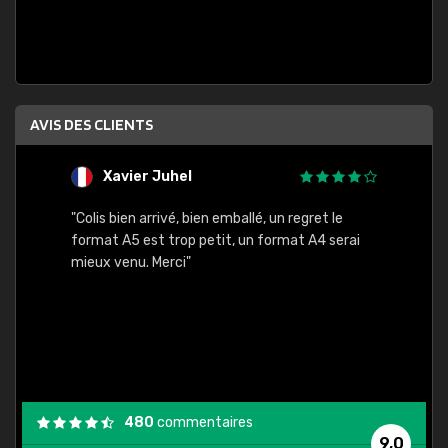
AVIS DES CLIENTS
Xavier Juhel
G
"Colis bien arrivé, bien emballé, un regret le
"Le si
format A5 est trop petit, un format A4 serai
sont l
mieux venu. Merci"
palett
compre
bien p
480
commentaires
9,0