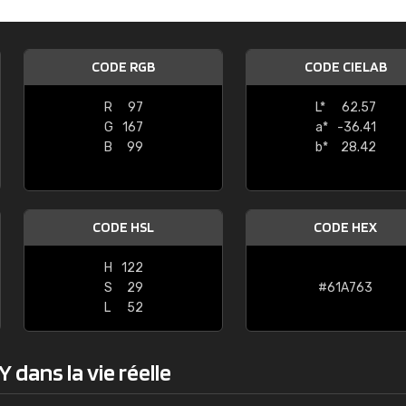
Guillaume Euvrard
"Le site ne permet pas de voir clai
CODE RGB
CODE CIELAB
sont les produits disponibles. Il y a p
palettes de couleurs: Classic, Design
R
97
L*
62.57
comprend pas qui est quoi. La livrai
G
167
a*
-36.41
bien passé et le produit reçu me con
B
99
b*
28.42
CODE HSL
CODE HEX
H
122
S
29
#61A763
L
52
 dans la vie réelle