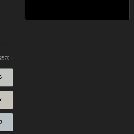
 2570
G
Y
B