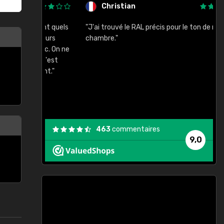
Christian
rement quels
"J'ai trouvé le RAL précis pour le ton de ma
"
lusieurs
chambre."
, etc. On ne
son s'est
vient."
463
commentaires
9,0