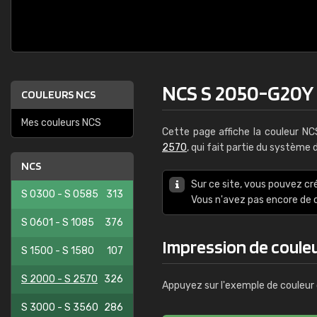
NCS S 2050-G20Y
COULEURS NCS
Mes couleurs NCS
Cette page affiche la couleur N
2570
, qui fait partie du système
NCS
Sur ce site, vous pouvez cr
S 0300 - S 0585
313
Vous n'avez pas encore d
S 0601 - S 1085
376
Impression de coule
S 1500 - S 1580
107
S 2000 - S 2570
326
Appuyez sur l'exemple de couleur 
S 3000 - S 3560
286