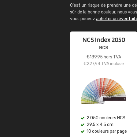
C'est un risque de prendre une dé
sûr de la bonne couleur, nous vo
vous pouvez
acheter un éventail 
NCS Index 2050
NCS
€
189,95
hors TVA
€
227,94
TVA incluse
2.050 couleurs NCS
29,5 x 4,5 cm
10 couleurs par page