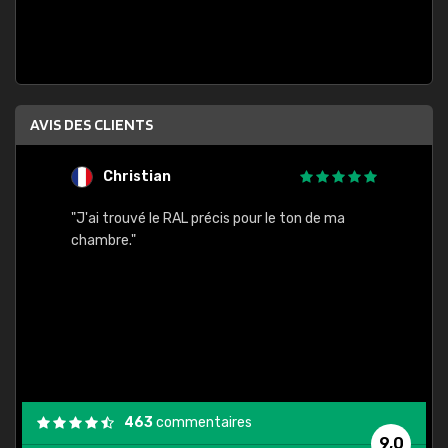
AVIS DES CLIENTS
Christian
F
 quels
"J'ai trouvé le RAL précis pour le ton de ma
"Bien 
rs
chambre."
. On ne
est
."
463
commentaires
9,0