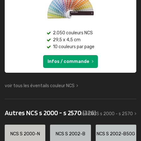
2.050 couleurs NCS
29,5 x 4,5 cm
10 couleurs par page
Infos / commande
voir tous les éventails couleur NCS
Autres NCS s 2000 - s 2570
(326)
tout NCS s 2000 - s 2570
NCS S 2000-N
NCS S 2002-B
NCS S 2002-B50G