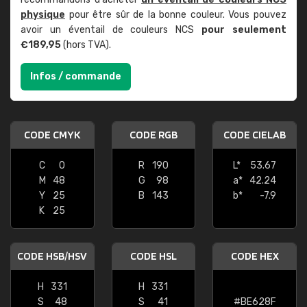
physique
pour être sûr de la bonne couleur. Vous pouvez
avoir un éventail de couleurs NCS
pour seulement
€189,95
(hors TVA).
Infos / commande
CODE CMYK
CODE RGB
CODE CIELAB
C
0
R
190
L*
53.67
M
48
G
98
a*
42.24
Y
25
B
143
b*
-7.9
K
25
CODE HSB/HSV
CODE HSL
CODE HEX
H
331
H
331
S
48
S
41
#BE628F