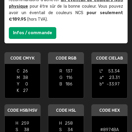
physique
pour être sûr de la bonne couleur. Vous pouvez
avoir un éventail de couleurs NCS
pour seulement
€189,95
(hors TVA).
Infos / commande
CODE CMYK
CODE RGB
CODE CIELAB
C
26
R
137
L*
53.34
M
38
G
116
a*
23.31
Y
0
B
186
b*
-33.97
K
27
CODE HSB/HSV
CODE HSL
CODE HEX
H
259
H
258
S
38
S
34
#8974BA