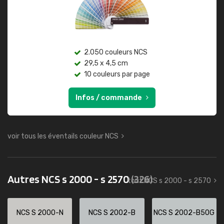
2.050 couleurs NCS
29,5 x 4,5 cm
10 couleurs par page
Infos / commande
voir tous les éventails couleur NCS
Autres NCS s 2000 - s 2570
(326)
tout NCS s 2000 - s 2570
NCS S 2000-N
NCS S 2002-B
NCS S 2002-B50G