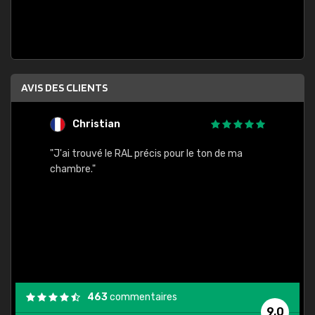
AVIS DES CLIENTS
Christian
F
 quels
"J'ai trouvé le RAL précis pour le ton de ma
"Bien 
rs
chambre."
. On ne
est
."
463
commentaires
9,0