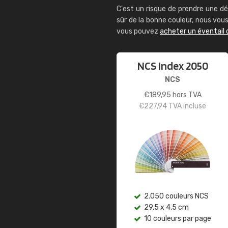
C'est un risque de prendre une dé
sûr de la bonne couleur, nous vo
vous pouvez
acheter un éventail 
NCS Index 2050
NCS
€
189,95
hors TVA
€
227,94
TVA incluse
2.050 couleurs NCS
29,5 x 4,5 cm
10 couleurs par page