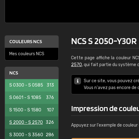
NCS S 2050-Y30R
COULEURS NCS
Mes couleurs NCS
Cette page affiche la couleur N
2570
, qui fait partie du système
NCS
Sur ce site, vous pouvez cr
S 0300 - S 0585
313
Vous n'avez pas encore d
S 0601 - S 1085
376
Impression de coule
S 1500 - S 1580
107
S 2000 - S 2570
326
Appuyez sur l'exemple de couleur 
S 3000 - S 3560
286