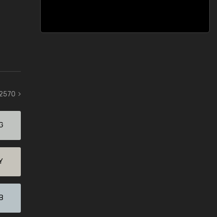
 2570
G
Y
B