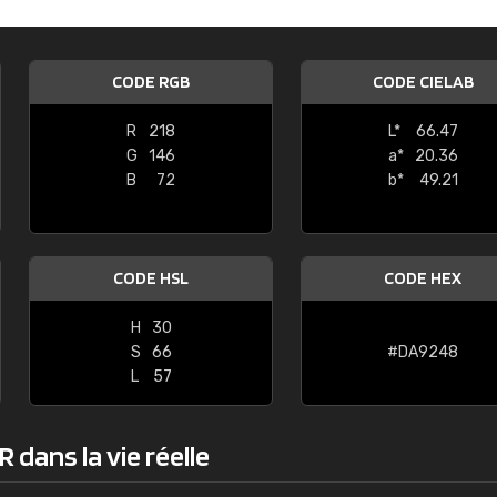
Guillaume Euvrard
"Le site ne permet pas de voir clai
CODE RGB
CODE CIELAB
sont les produits disponibles. Il y a p
palettes de couleurs: Classic, Design
R
218
L*
66.47
comprend pas qui est quoi. La livrai
G
146
a*
20.36
bien passé et le produit reçu me con
B
72
b*
49.21
CODE HSL
CODE HEX
H
30
S
66
#DA9248
L
57
 dans la vie réelle