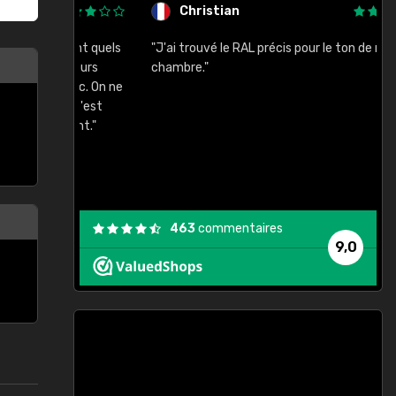
Christian
rement quels
"J'ai trouvé le RAL précis pour le ton de ma
"
lusieurs
chambre."
, etc. On ne
son s'est
vient."
463
commentaires
9,0