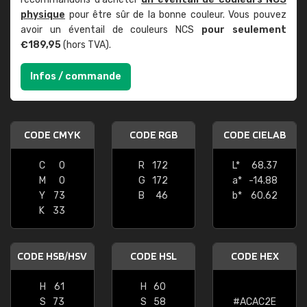
physique
pour être sûr de la bonne couleur. Vous pouvez
avoir un éventail de couleurs NCS
pour seulement
€189,95
(hors TVA).
Infos / commande
CODE CMYK
CODE RGB
CODE CIELAB
C
0
R
172
L*
68.37
M
0
G
172
a*
-14.88
Y
73
B
46
b*
60.62
K
33
CODE HSB/HSV
CODE HSL
CODE HEX
H
61
H
60
S
73
S
58
#ACAC2E