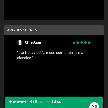
AVIS DES CLIENTS
Christian
F
 quels
"J'ai trouvé le RAL précis pour le ton de ma
"Bien 
rs
chambre."
. On ne
est
."
463
commentaires
9,0