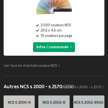
2.050 couleurs NCS
29,5 x 4,5 cm
10 couleurs par page
Infos / commande
voir tous les éventails couleur NCS
Autres NCS s 2000 - s 2570
(326)
tout NCS s 2000 - s 2570
NCS S 2000-N
NCS S 2002-B
NCS S 2002-B50G