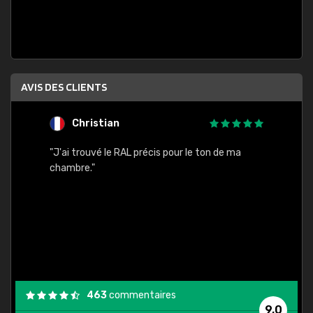
AVIS DES CLIENTS
Christian
F
 quels
"J'ai trouvé le RAL précis pour le ton de ma
"Bien 
rs
chambre."
. On ne
est
."
463
commentaires
9,0