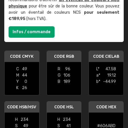
physique
pour être sûr de la bonne couleur. Vous pouvez
avoir un éventail de couleurs NCS
pour seulement
€189,95
(hors TVA).
Infos / commande
CODE CMYK
CODE RGB
CODE CIELAB
C
49
R
96
L*
47.58
M
44
G
106
a*
19.12
Y
0
B
189
b*
-44.99
K
26
CODE HSB/HSV
CODE HSL
CODE HEX
H
234
H
234
S
49
S
41
#606ABD