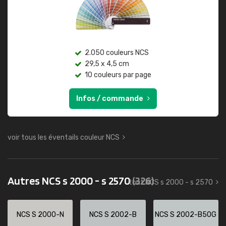
2.050 couleurs NCS
29,5 x 4,5 cm
10 couleurs par page
Infos / commande
voir tous les éventails couleur NCS
Autres NCS s 2000 - s 2570
(326)
tout NCS s 2000 - s 2570
NCS S 2000-N
NCS S 2002-B
NCS S 2002-B50G