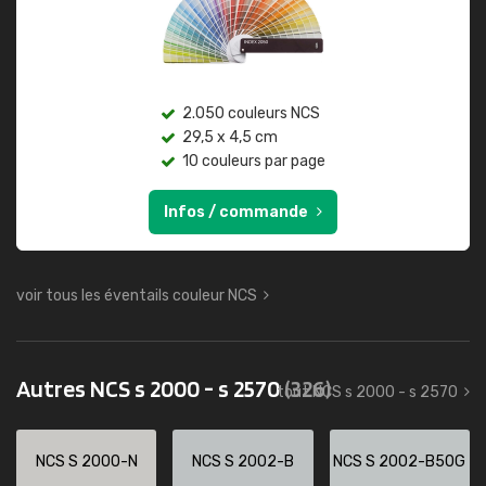
2.050 couleurs NCS
29,5 x 4,5 cm
10 couleurs par page
Infos / commande
voir tous les éventails couleur NCS
Autres NCS s 2000 - s 2570
(326)
tout NCS s 2000 - s 2570
NCS S 2000-N
NCS S 2002-B
NCS S 2002-B50G