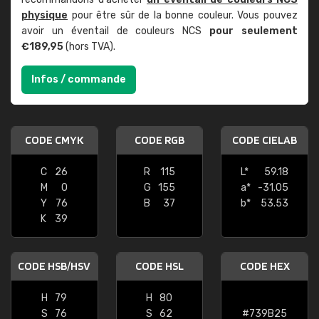
physique
pour être sûr de la bonne couleur. Vous pouvez
avoir un éventail de couleurs NCS
pour seulement
€189,95
(hors TVA).
Infos / commande
CODE CMYK
CODE RGB
CODE CIELAB
C
26
R
115
L*
59.18
M
0
G
155
a*
-31.05
Y
76
B
37
b*
53.53
K
39
CODE HSB/HSV
CODE HSL
CODE HEX
H
79
H
80
S
76
S
62
#739B25