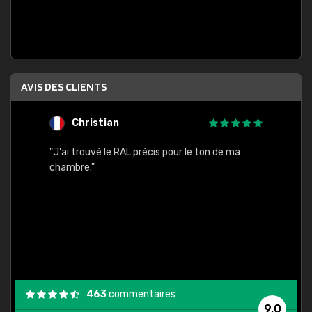
AVIS DES CLIENTS
Christian
F
 quels
"J'ai trouvé le RAL précis pour le ton de ma
"Bien 
rs
chambre."
. On ne
est
."
463
commentaires
9,0