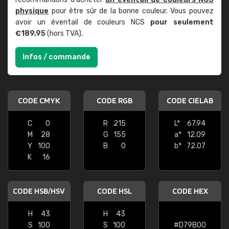
physique
pour être sûr de la bonne couleur. Vous pouvez
avoir un éventail de couleurs NCS
pour seulement
€189,95
(hors TVA).
Infos / commande
CODE CMYK
CODE RGB
CODE CIELAB
C
0
R
215
L*
67.94
M
28
G
155
a*
12.09
Y
100
B
0
b*
72.07
K
16
CODE HSB/HSV
CODE HSL
CODE HEX
H
43
H
43
S
100
S
100
#D79B00