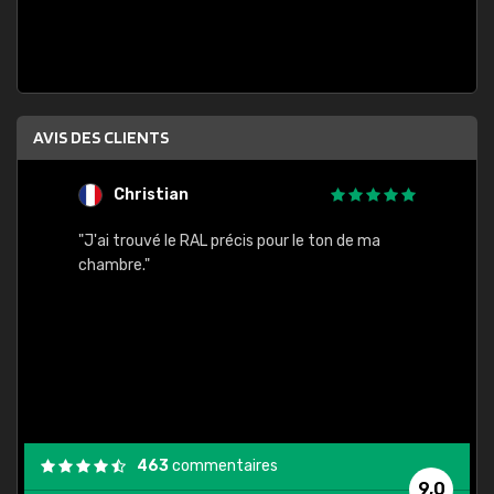
AVIS DES CLIENTS
Christian
F
 quels
"J'ai trouvé le RAL précis pour le ton de ma
"Bien 
rs
chambre."
. On ne
est
."
463
commentaires
9,0