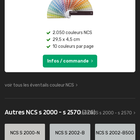
2.050 couleurs NCS
29,5 x 4,5 cm
10 couleurs par page
Infos / commande
voir tous les éventails couleur NCS
Autres NCS s 2000 - s 2570
(326)
tout NCS s 2000 - s 2570
NCS S 2000-N
NCS S 2002-B
NCS S 2002-B50G