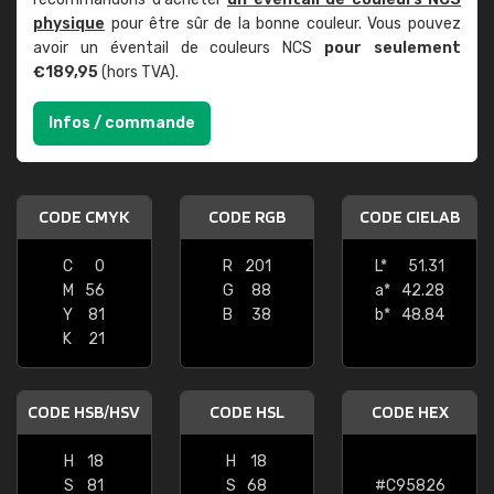
physique
pour être sûr de la bonne couleur. Vous pouvez
avoir un éventail de couleurs NCS
pour seulement
€189,95
(hors TVA).
Infos / commande
CODE CMYK
CODE RGB
CODE CIELAB
C
0
R
201
L*
51.31
M
56
G
88
a*
42.28
Y
81
B
38
b*
48.84
K
21
CODE HSB/HSV
CODE HSL
CODE HEX
H
18
H
18
S
81
S
68
#C95826