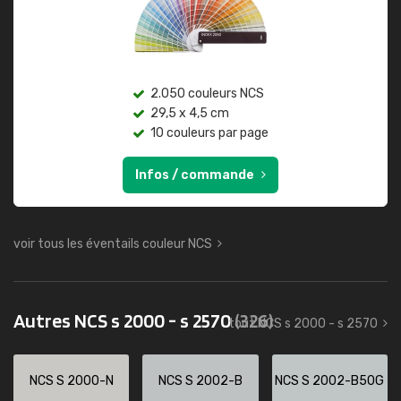
2.050 couleurs NCS
29,5 x 4,5 cm
10 couleurs par page
Infos / commande
voir tous les éventails couleur NCS
Autres NCS s 2000 - s 2570
(326)
tout NCS s 2000 - s 2570
NCS S 2000-N
NCS S 2002-B
NCS S 2002-B50G