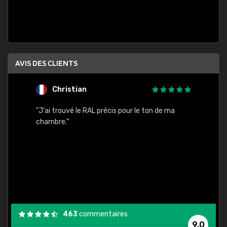
AVIS DES CLIENTS
Christian
F
 quels
"J'ai trouvé le RAL précis pour le ton de ma
"Bien 
rs
chambre."
. On ne
est
."
463
commentaires
9,0