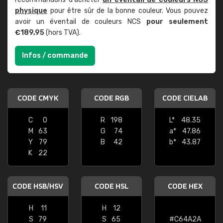
physique
pour être sûr de la bonne couleur. Vous pouvez
avoir un éventail de couleurs NCS
pour seulement
€189,95
(hors TVA).
Infos / commande
CODE CMYK
CODE RGB
CODE CIELAB
C
0
R
198
L*
48.35
M
63
G
74
a*
47.86
Y
79
B
42
b*
43.87
K
22
CODE HSB/HSV
CODE HSL
CODE HEX
H
11
H
12
S
79
S
65
#C64A2A