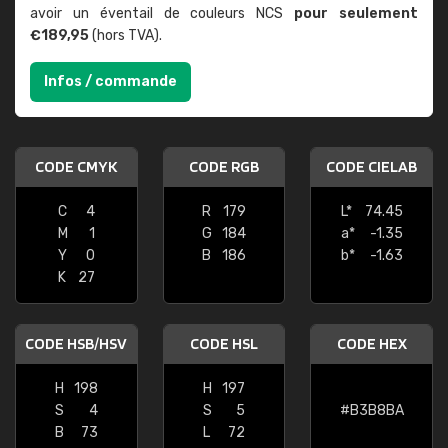
avoir un éventail de couleurs NCS
pour seulement
€189,95
(hors TVA).
Infos / commande
CODE CMYK
CODE RGB
CODE CIELAB
C
4
R
179
L*
74.45
M
1
G
184
a*
-1.35
Y
0
B
186
b*
-1.63
K
27
CODE HSB/HSV
CODE HSL
CODE HEX
H
198
H
197
S
4
S
5
#B3B8BA
B
73
L
72