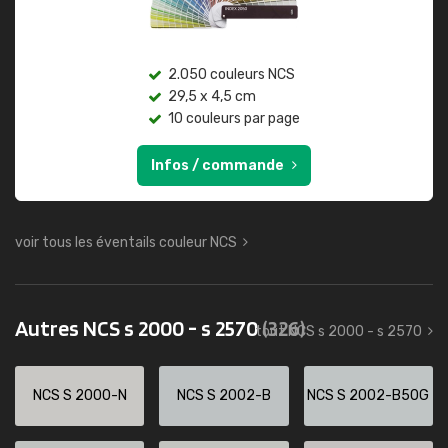
2.050 couleurs NCS
29,5 x 4,5 cm
10 couleurs par page
Infos / commande
voir tous les éventails couleur NCS
Autres NCS s 2000 - s 2570
(326)
tout NCS s 2000 - s 2570
NCS S 2000-N
NCS S 2002-B
NCS S 2002-B50G