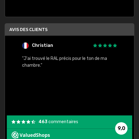
AVIS DES CLIENTS
Christian
F
 quels
"J'ai trouvé le RAL précis pour le ton de ma
"Bien 
rs
chambre."
. On ne
est
."
463
commentaires
9,0