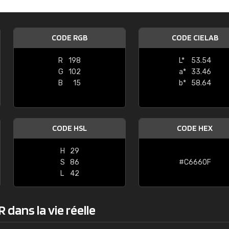
Guillaume Euvrard
"Le site ne permet pas de voir clai
CODE RGB
CODE CIELAB
sont les produits disponibles. Il y a p
palettes de couleurs: Classic, Design
R
198
L*
53.54
comprend pas qui est quoi. La livrai
G
102
a*
33.46
bien passé et le produit reçu me con
B
15
b*
58.64
CODE HSL
CODE HEX
H
29
S
86
#C6660F
L
42
dans la vie réelle