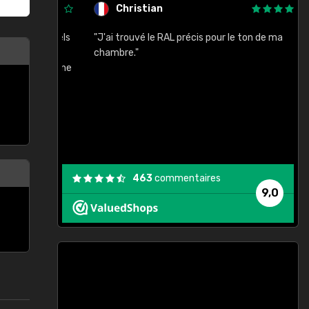
Christian
rement quels
"J'ai trouvé le RAL précis pour le ton de ma
"
lusieurs
chambre."
, etc. On ne
son s'est
vient."
463
commentaires
9,0