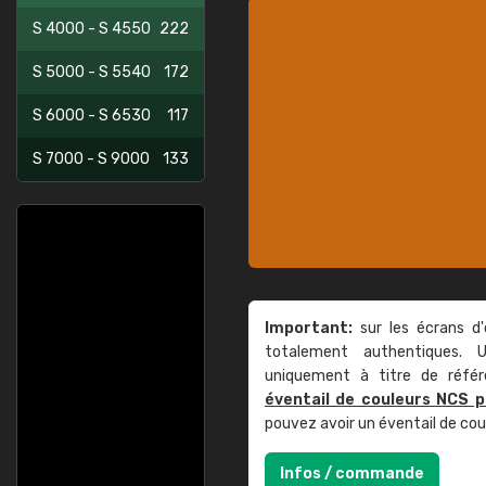
S 4000 - S 4550
222
S 5000 - S 5540
172
S 6000 - S 6530
117
S 7000 - S 9000
133
Important:
sur les écrans d'
totalement authentiques. U
uniquement à titre de réfé
éventail de couleurs NCS p
pouvez avoir un éventail de co
Infos / commande