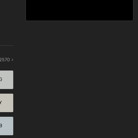
 2570
G
Y
B