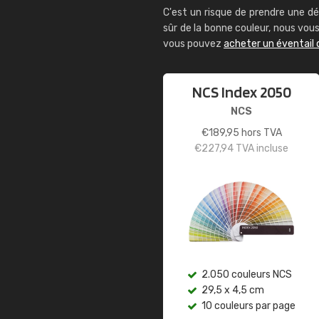
C'est un risque de prendre une dé
sûr de la bonne couleur, nous vo
vous pouvez
acheter un éventail 
NCS Index 2050
NCS
€
189,95
hors TVA
€
227,94
TVA incluse
2.050 couleurs NCS
29,5 x 4,5 cm
10 couleurs par page