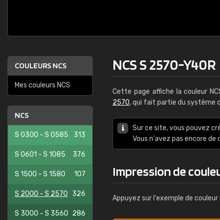
NCS S 2570-Y40R
COULEURS NCS
Mes couleurs NCS
Cette page affiche la couleur N
2570
, qui fait partie du système
NCS
Sur ce site, vous pouvez cr
S 0300 - S 0585
313
Vous n'avez pas encore d
S 0601 - S 1085
376
Impression de coule
S 1500 - S 1580
107
S 2000 - S 2570
326
Appuyez sur l'exemple de couleur 
S 3000 - S 3560
286