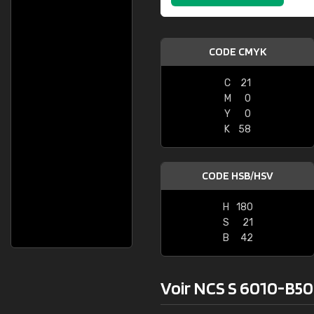
CODE CMYK
C
21
M
0
Y
0
K
58
CODE HSB/HSV
H
180
S
21
B
42
Voir NCS S 6010-B50G