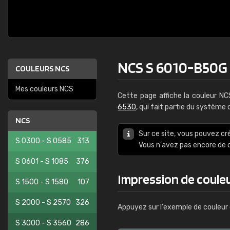
NCS S 6010-B50G
COULEURS NCS
Mes couleurs NCS
Cette page affiche la couleur N
6530
, qui fait partie du système
NCS
Sur ce site, vous pouvez cr
S 0300 - S 0585
313
Vous n'avez pas encore d
S 0601 - S 1085
376
Impression de coule
S 1500 - S 1580
107
S 2000 - S 2570
326
Appuyez sur l'exemple de couleur 
S 3000 - S 3560
286