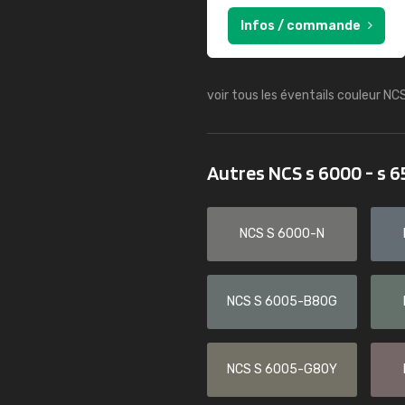
Infos / commande
voir tous les éventails couleur NC
Autres NCS s 6000 - s 
NCS S 6000-N
NCS S 6005-B80G
NCS S 6005-G80Y