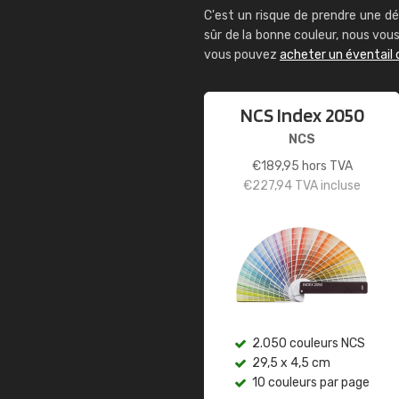
C'est un risque de prendre une dé
sûr de la bonne couleur, nous vo
vous pouvez
acheter un éventail 
NCS Index 2050
NCS
€
189,95
hors TVA
€
227,94
TVA incluse
2.050 couleurs NCS
29,5 x 4,5 cm
10 couleurs par page