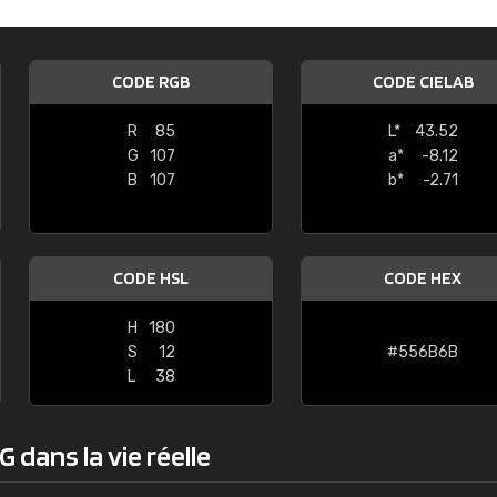
Guillaume Euvrard
"Le site ne permet pas de voir clai
CODE RGB
CODE CIELAB
sont les produits disponibles. Il y a p
palettes de couleurs: Classic, Design
R
85
L*
43.52
comprend pas qui est quoi. La livrai
G
107
a*
-8.12
bien passé et le produit reçu me con
B
107
b*
-2.71
CODE HSL
CODE HEX
H
180
S
12
#556B6B
L
38
 dans la vie réelle