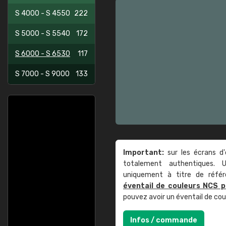
S 4000 - S 4550
222
S 5000 - S 5540
172
S 6000 - S 6530
117
S 7000 - S 9000
133
Important:
sur les écrans d'
totalement authentiques. U
uniquement à titre de réfé
éventail de couleurs NCS p
pouvez avoir un éventail de co
Infos / commande