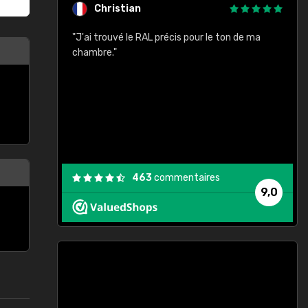
Christian
rement quels
"J'ai trouvé le RAL précis pour le ton de ma
"
lusieurs
chambre."
, etc. On ne
son s'est
vient."
463
commentaires
9,0