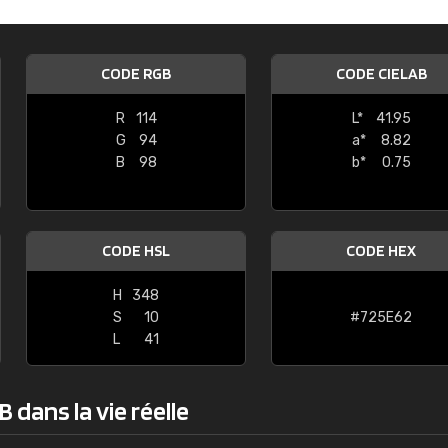
Guillaume Euvrard
"Le site ne permet pas de voir clai
CODE RGB
CODE CIELAB
sont les produits disponibles. Il y a p
palettes de couleurs: Classic, Design
R
114
L*
41.95
comprend pas qui est quoi. La livrai
G
94
a*
8.82
bien passé et le produit reçu me con
B
98
b*
0.75
CODE HSL
CODE HEX
H
348
S
10
#725E62
L
41
 dans la vie réelle