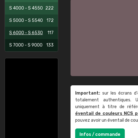
S 4000 - S 4550
222
S 5000 - S 5540
172
S 6000 - S 6530
117
S 7000 - S 9000
133
Important:
sur les écrans d'
totalement authentiques. U
uniquement à titre de réfé
éventail de couleurs NCS p
pouvez avoir un éventail de co
Infos / commande