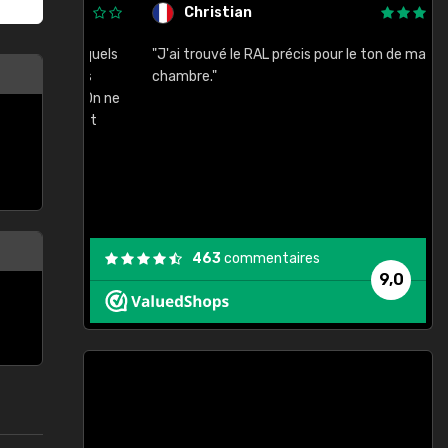
Christian
rement quels
"J'ai trouvé le RAL précis pour le ton de ma
"
lusieurs
chambre."
, etc. On ne
son s'est
vient."
463
commentaires
9,0