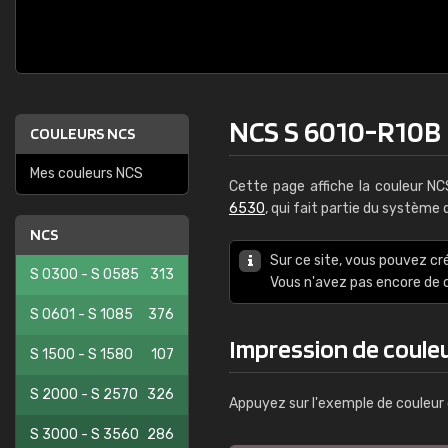
NCS S 6010-R10B
COULEURS NCS
Mes couleurs NCS
Cette page affiche la couleur N
6530
, qui fait partie du système
NCS
Sur ce site, vous pouvez cr
S 0300 - S 0585
313
Vous n'avez pas encore d
S 0601 - S 1085
376
Impression de coule
S 1500 - S 1580
107
S 2000 - S 2570
326
Appuyez sur l'exemple de couleur 
S 3000 - S 3560
286