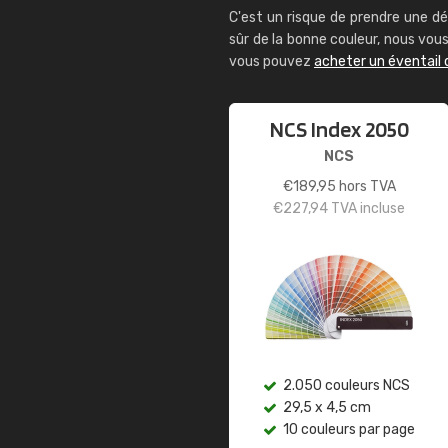
C'est un risque de prendre une dé
sûr de la bonne couleur, nous vo
vous pouvez
acheter un éventail 
NCS Index 2050
NCS
€
189,95
hors TVA
€
227,94
TVA incluse
2.050 couleurs NCS
29,5 x 4,5 cm
10 couleurs par page