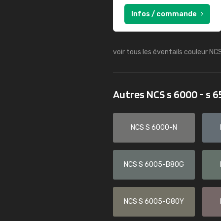
Infos / commande
voir tous les éventails couleur NC
Autres NCS s 6000 - s 
NCS S 6000-N
NCS S 6005-B80G
NCS S 6005-G80Y