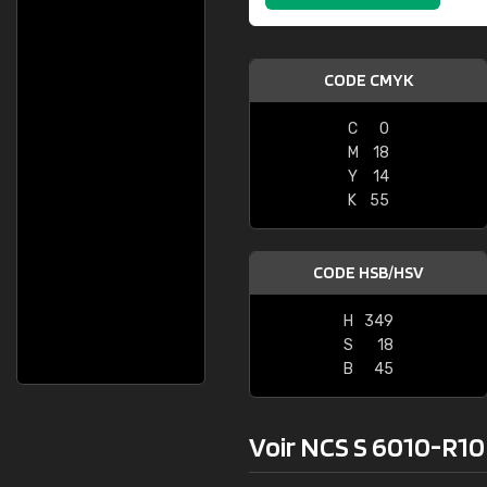
CODE CMYK
C
0
M
18
Y
14
K
55
CODE HSB/HSV
H
349
S
18
B
45
Voir NCS S 6010-R10B