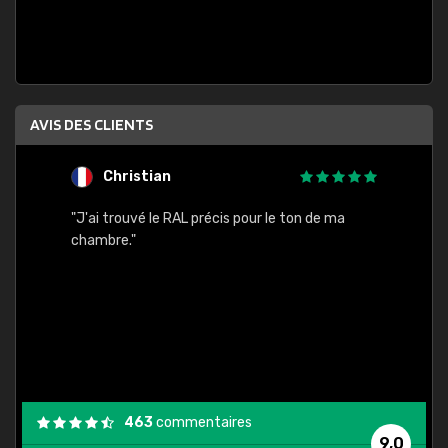
AVIS DES CLIENTS
Christian
F
 quels
"J'ai trouvé le RAL précis pour le ton de ma
"Bien 
rs
chambre."
. On ne
est
."
463
commentaires
9,0