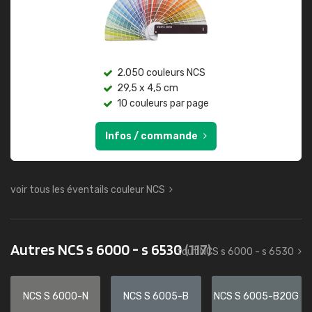
2.050 couleurs NCS
29,5 x 4,5 cm
10 couleurs par page
Infos / commande
voir tous les éventails couleur NCS
Autres NCS s 6000 - s 6530
(117)
tout NCS s 6000 - s 6530
NCS S 6000-N
NCS S 6005-B
NCS S 6005-B20G