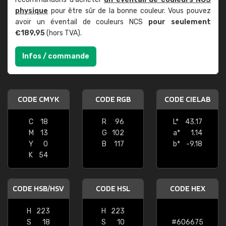
physique
pour être sûr de la bonne couleur. Vous pouvez
avoir un éventail de couleurs NCS
pour seulement
€189,95
(hors TVA).
Infos / commande
CODE CMYK
CODE RGB
CODE CIELAB
C
18
R
96
L*
43.17
M
13
G
102
a*
1.14
Y
0
B
117
b*
-9.18
K
54
CODE HSB/HSV
CODE HSL
CODE HEX
H
223
H
223
S
18
S
10
#606675