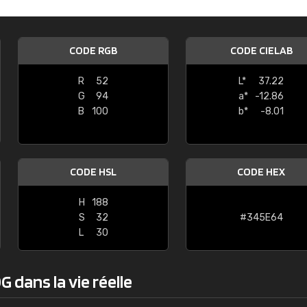
Guillaume Euvrard
"Le site ne permet pas de voir clai
CODE RGB
CODE CIELAB
sont les produits disponibles. Il y a p
palettes de couleurs: Classic, Design
R
52
L*
37.22
comprend pas qui est quoi. La livrai
G
94
a*
-12.86
bien passé et le produit reçu me con
B
100
b*
-8.01
CODE HSL
CODE HEX
H
188
S
32
#345E64
L
30
 dans la vie réelle