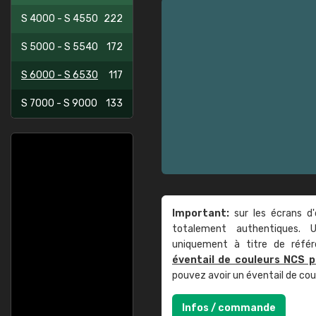
S 4000 - S 4550
222
S 5000 - S 5540
172
S 6000 - S 6530
117
S 7000 - S 9000
133
Important:
sur les écrans d'
totalement authentiques. U
uniquement à titre de réfé
éventail de couleurs NCS p
pouvez avoir un éventail de co
Infos / commande