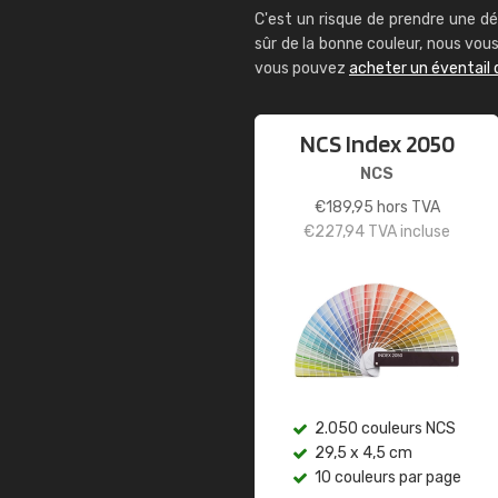
C'est un risque de prendre une dé
sûr de la bonne couleur, nous vo
vous pouvez
acheter un éventail 
NCS Index 2050
NCS
€
189,95
hors TVA
€
227,94
TVA incluse
2.050 couleurs NCS
29,5 x 4,5 cm
10 couleurs par page