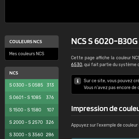
NCS S 6020-B30G
COULEURS NCS
Mes couleurs NCS
Cette page affiche la couleur N
6530
, qui fait partie du système
NCS
Sur ce site, vous pouvez cr
S 0300 - S 0585
313
Vous n'avez pas encore d
S 0601 - S 1085
376
Impression de coule
S 1500 - S 1580
107
S 2000 - S 2570
326
Appuyez sur l'exemple de couleur 
S 3000 - S 3560
286