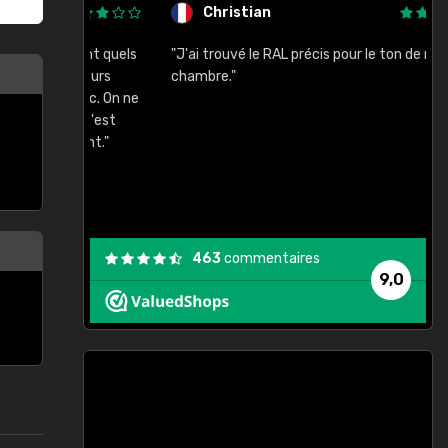
Christian
rement quels
"J'ai trouvé le RAL précis pour le ton de ma
"
lusieurs
chambre."
, etc. On ne
son s'est
vient."
463
commentaires
9,0