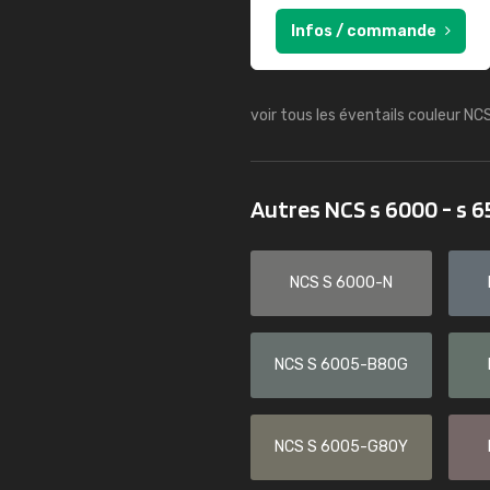
Infos / commande
voir tous les éventails couleur NC
Autres NCS s 6000 - s 
NCS S 6000-N
NCS S 6005-B80G
NCS S 6005-G80Y