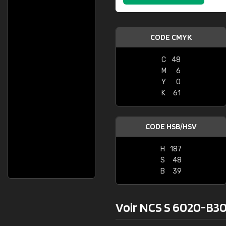
CODE CMYK
C
48
M
6
Y
0
K
61
CODE HSB/HSV
H
187
S
48
B
39
Voir NCS S 6020-B30G