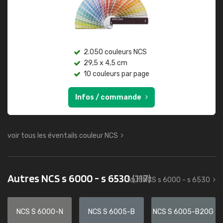
2.050 couleurs NCS
29,5 x 4,5 cm
10 couleurs par page
Infos / commande
voir tous les éventails couleur NCS
Autres NCS s 6000 - s 6530
(117)
tout NCS s 6000 - s 6530
NCS S 6000-N
NCS S 6005-B
NCS S 6005-B20G