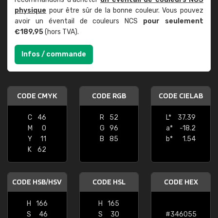
physique
pour être sûr de la bonne couleur. Vous pouvez
avoir un éventail de couleurs NCS
pour seulement
€189,95
(hors TVA).
Infos / commande
CODE CMYK
CODE RGB
CODE CIELAB
C
46
R
52
L*
37.39
M
0
G
96
a*
-18.2
Y
11
B
85
b*
1.54
K
62
CODE HSB/HSV
CODE HSL
CODE HEX
H
166
H
165
S
46
S
30
#346055