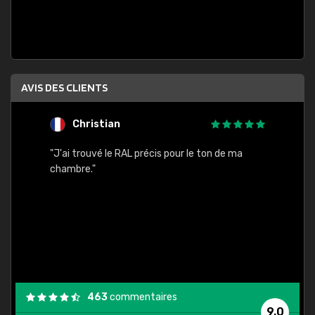
AVIS DES CLIENTS
Christian
F
 quels
"J'ai trouvé le RAL précis pour le ton de ma
"Bien 
rs
chambre."
. On ne
est
."
463
commentaires
9,0