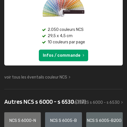
2.050 couleurs NCS
29,5 x 4,5 cm
10 couleurs par page
Infos / commande
voir tous les éventails couleur NCS
Autres NCS s 6000 - s 6530
(117)
tout NCS s 6000 - s 6530
NCS S 6000-N
NCS S 6005-B
NCS S 6005-B20G