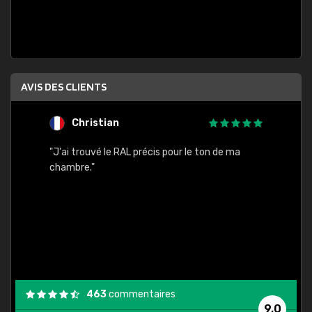
AVIS DES CLIENTS
Christian
F
 quels
"J'ai trouvé le RAL précis pour le ton de ma
"Bien 
rs
chambre."
. On ne
est
."
463
commentaires
9,0