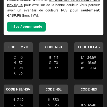
physique
pour être sûr de la bonne couleur. Vous pouvez
avoir un éventail de couleurs NCS
pour seulement
€189,95
(hors TVA).
Infos / commande
CODE CMYK
CODE RGB
CODE CIELAB
C
0
R
111
L*
34.59
M
37
G
70
a*
18.65
Y
31
B
77
b*
3.14
K
56
CODE HSB/HSV
CODE HSL
CODE HEX
H
349
H
350
S
37
S
23
#6F464D