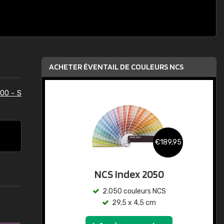
ACHETER ÉVENTAIL DE COULEURS NCS
00 - S
€189,95
NCS Index 2050
2.050 couleurs NCS
29,5 x 4,5 cm