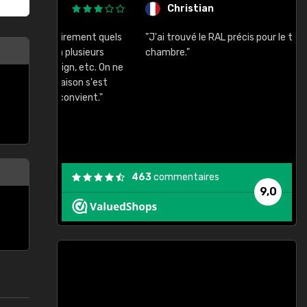
Christian
rement quels
"J'ai trouvé le RAL précis pour le ton de ma
"
lusieurs
chambre."
, etc. On ne
son s'est
vient."
463
commentaires
9,0