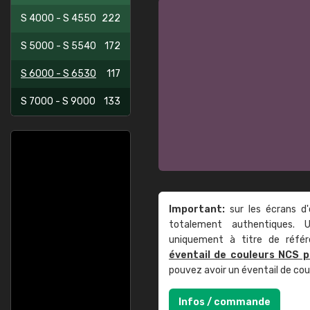
S 4000 - S 4550
222
S 5000 - S 5540
172
S 6000 - S 6530
117
S 7000 - S 9000
133
Important:
sur les écrans d'
totalement authentiques. U
uniquement à titre de réfé
éventail de couleurs NCS p
pouvez avoir un éventail de co
Infos / commande