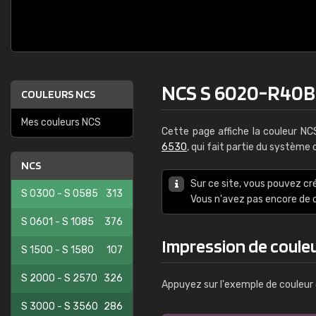
NCS S 6020-R40B
COULEURS NCS
Mes couleurs NCS
Cette page affiche la couleur N
6530
, qui fait partie du système
NCS
Sur ce site, vous pouvez cr
S 0300 - S 0585
313
Vous n'avez pas encore d
S 0601 - S 1085
376
Impression de coul
S 1500 - S 1580
107
S 2000 - S 2570
326
Appuyez sur l'exemple de couleur 
S 3000 - S 3560
286