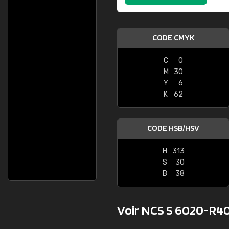
CODE CMYK
C
0
M
30
Y
6
K
62
CODE HSB/HSV
H
313
S
30
B
38
Voir NCS S 6020-R40B