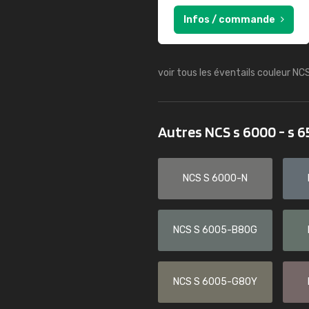
Infos / commande
voir tous les éventails couleur NC
Autres NCS s 6000 - s 
NCS S 6000-N
NCS S 6005-B80G
NCS S 6005-G80Y