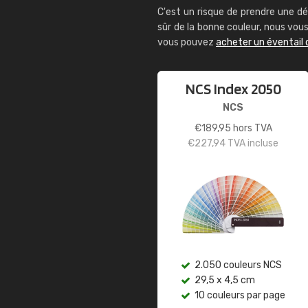
C'est un risque de prendre une dé
sûr de la bonne couleur, nous vo
vous pouvez
acheter un éventail 
NCS Index 2050
NCS
€
189,95
hors TVA
€
227,94
TVA incluse
2.050 couleurs NCS
29,5 x 4,5 cm
10 couleurs par page