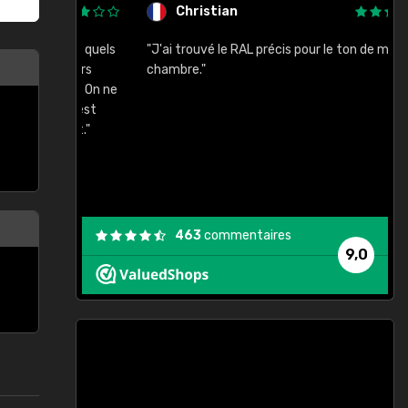
Christian
rement quels
"J'ai trouvé le RAL précis pour le ton de ma
"
lusieurs
chambre."
, etc. On ne
son s'est
vient."
463
commentaires
9,0