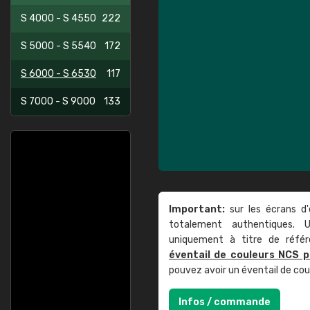
S 4000 - S 4550
222
S 5000 - S 5540
172
S 6000 - S 6530
117
S 7000 - S 9000
133
Important:
sur les écrans d'
totalement authentiques. U
uniquement à titre de réfé
éventail de couleurs NCS p
pouvez avoir un éventail de co
Infos / commande