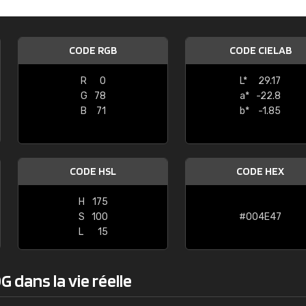
Guillaume Euvrard
"Le site ne permet pas de voir clai
CODE RGB
CODE CIELAB
sont les produits disponibles. Il y a p
palettes de couleurs: Classic, Design
R
0
L*
29.17
comprend pas qui est quoi. La livrai
G
78
a*
-22.8
bien passé et le produit reçu me con
B
71
b*
-1.85
CODE HSL
CODE HEX
H
175
S
100
#004E47
L
15
 dans la vie réelle