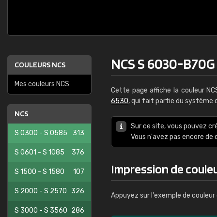
NCS S 6030-B70G
COULEURS NCS
Mes couleurs NCS
Cette page affiche la couleur N
6530
, qui fait partie du système
NCS
Sur ce site, vous pouvez cr
S 0300 - S 0585
313
Vous n'avez pas encore d
S 0601 - S 1085
376
Impression de coule
S 1500 - S 1580
107
S 2000 - S 2570
326
Appuyez sur l'exemple de couleur 
S 3000 - S 3560
286