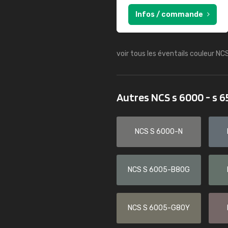
Infos / commande
voir tous les éventails couleur NC
Autres NCS s 6000 - s 
NCS S 6000-N
NCS S 6005-B80G
NCS S 6005-G80Y