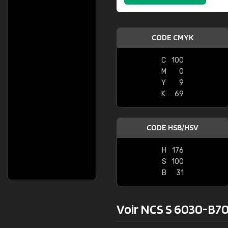
CODE CMYK
C
100
M
0
Y
9
K
69
CODE HSB/HSV
H
176
S
100
B
31
Voir NCS S 6030-B70G