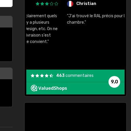
Christian
rement quels
"J'ai trouvé le RAL précis pour le ton de ma
"
lusieurs
chambre."
, etc. On ne
son s'est
vient."
463
commentaires
9,0