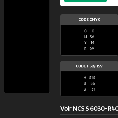
CODE CMYK
C
0
M
56
Y
14
K
69
CODE HSB/HSV
H
313
S
56
B
31
Voir NCS S 6030-R40B