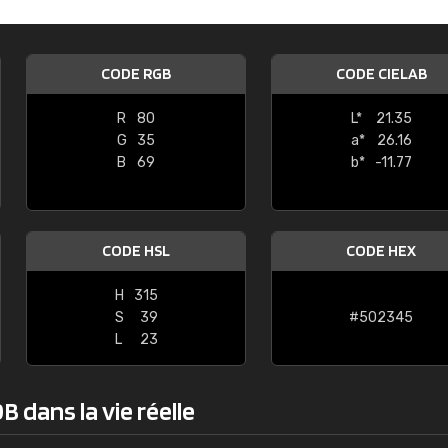
Guillaume Euvrard
"Le site ne permet pas de voir clai
CODE RGB
CODE CIELAB
sont les produits disponibles. Il y a p
palettes de couleurs: Classic, Design
R
80
L*
21.35
comprend pas qui est quoi. La livrai
G
35
a*
26.16
bien passé et le produit reçu me con
B
69
b*
-11.77
CODE HSL
CODE HEX
H
315
S
39
#502345
L
23
 dans la vie réelle