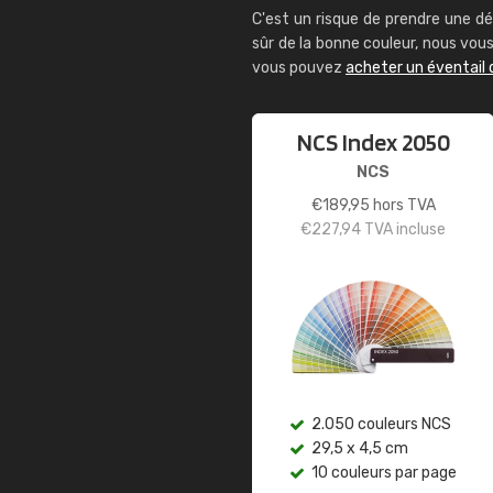
C'est un risque de prendre une dé
sûr de la bonne couleur, nous vo
vous pouvez
acheter un éventail 
NCS Index 2050
NCS
€
189,95
hors TVA
€
227,94
TVA incluse
2.050 couleurs NCS
29,5 x 4,5 cm
10 couleurs par page