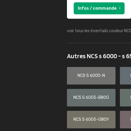
Infos / commande
voir tous les éventails couleur NC
Autres NCS s 6000 - s 
NCS S 6000-N
NCS S 6005-B80G
NCS S 6005-G80Y