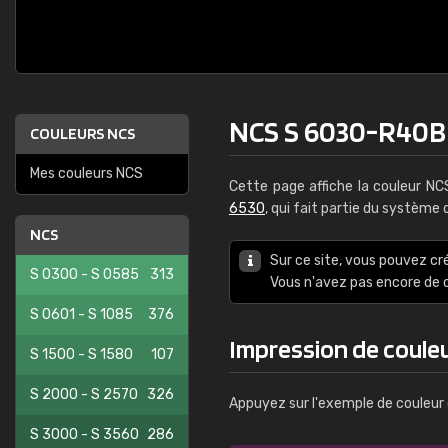
NCS S 6030-R40B
COULEURS NCS
Mes couleurs NCS
Cette page affiche la couleur N
6530
, qui fait partie du système
NCS
Sur ce site, vous pouvez cr
S 0300 - S 0585
313
Vous n'avez pas encore d
S 0601 - S 1085
376
Impression de coul
S 1500 - S 1580
107
S 2000 - S 2570
326
Appuyez sur l'exemple de couleur 
S 3000 - S 3560
286