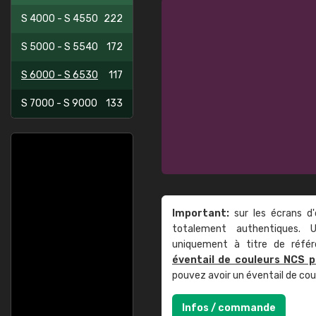
S 4000 - S 4550
222
S 5000 - S 5540
172
S 6000 - S 6530
117
S 7000 - S 9000
133
Important:
sur les écrans d'
totalement authentiques. U
uniquement à titre de réfé
éventail de couleurs NCS p
pouvez avoir un éventail de co
Infos / commande