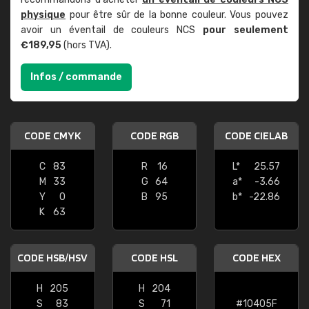
physique
pour être sûr de la bonne couleur. Vous pouvez
avoir un éventail de couleurs NCS
pour seulement
€189,95
(hors TVA).
Infos / commande
CODE CMYK
CODE RGB
CODE CIELAB
C
83
R
16
L*
25.57
M
33
G
64
a*
-3.66
Y
0
B
95
b*
-22.86
K
63
CODE HSB/HSV
CODE HSL
CODE HEX
H
205
H
204
S
83
S
71
#10405F