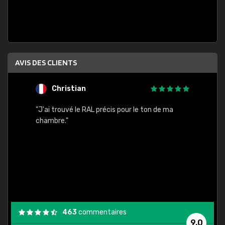
AVIS DES CLIENTS
Christian
F
 quels
"J'ai trouvé le RAL précis pour le ton de ma
"Bien 
rs
chambre."
. On ne
est
."
463
commentaires
9,0