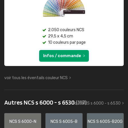
2.050 couleurs NCS
29,5 x 4,5 cm
10 couleurs par page
Infos / commande
voir tous les éventails couleur NCS
Autres NCS s 6000 - s 6530
(117)
tout NCS s 6000 - s 6530
NCS S 6000-N
NCS S 6005-B
NCS S 6005-B20G