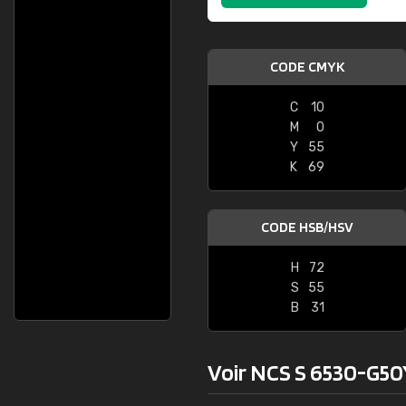
CODE CMYK
C
10
M
0
Y
55
K
69
CODE HSB/HSV
H
72
S
55
B
31
Voir NCS S 6530-G50Y 