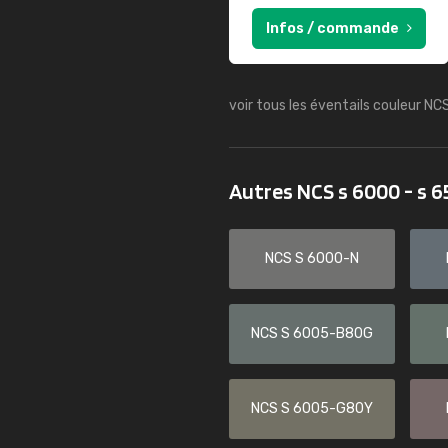
Infos / commande
voir tous les éventails couleur NC
Autres NCS s 6000 - s 
NCS S 6000-N
NCS S 6005-B80G
NCS S 6005-G80Y