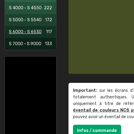
S 4000 - S 4550
222
S 5000 - S 5540
172
S 6000 - S 6530
117
S 7000 - S 9000
133
Important:
sur les écrans d'
totalement authentiques. U
uniquement à titre de réfé
éventail de couleurs NCS p
pouvez avoir un éventail de co
Infos / commande