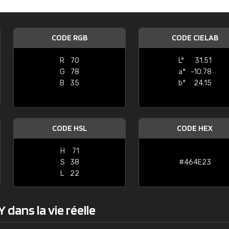
Guillaume Euvrard
"Le site ne permet pas de voir clai
CODE RGB
CODE CIELAB
sont les produits disponibles. Il y a p
palettes de couleurs: Classic, Design
R
70
L*
31.51
comprend pas qui est quoi. La livrai
G
78
a*
-10.78
bien passé et le produit reçu me con
B
35
b*
24.15
CODE HSL
CODE HEX
H
71
S
38
#464E23
L
22
dans la vie réelle