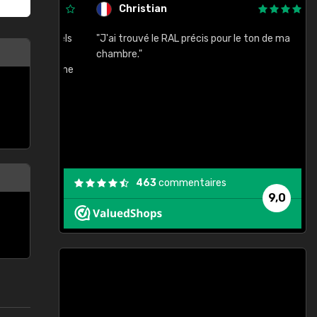
Christian
rement quels
"J'ai trouvé le RAL précis pour le ton de ma
"
lusieurs
chambre."
, etc. On ne
son s'est
vient."
463
commentaires
9,0