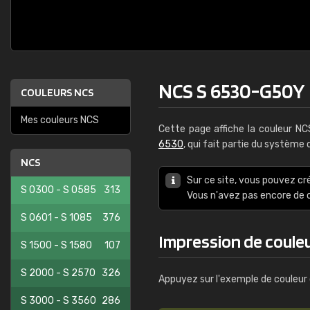
NCS S 6530-G50Y
COULEURS NCS
Mes couleurs NCS
Cette page affiche la couleur N
6530
, qui fait partie du système
NCS
Sur ce site, vous pouvez cr
S 0300 - S 0585
313
Vous n'avez pas encore d
S 0601 - S 1085
376
Impression de coule
S 1500 - S 1580
107
S 2000 - S 2570
326
Appuyez sur l'exemple de couleur 
S 3000 - S 3560
286