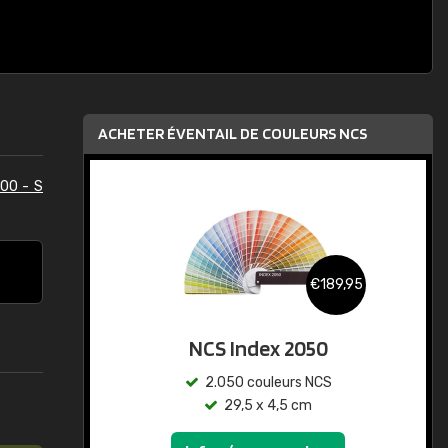
ACHETER ÉVENTAIL DE COULEURS NCS
00 - S
€189,95
NCS Index 2050
2.050 couleurs NCS
29,5 x 4,5 cm