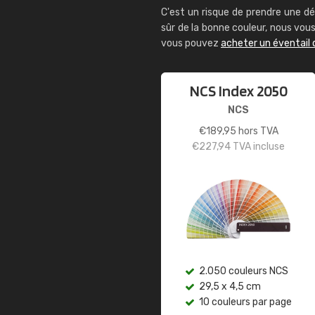
C'est un risque de prendre une dé
sûr de la bonne couleur, nous vo
vous pouvez
acheter un éventail 
NCS Index 2050
NCS
€
189,95
hors TVA
€
227,94
TVA incluse
2.050 couleurs NCS
29,5 x 4,5 cm
10 couleurs par page