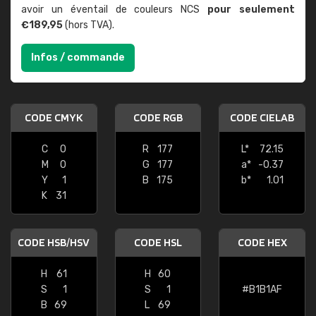
avoir un éventail de couleurs NCS
pour seulement
€189,95
(hors TVA).
Infos / commande
CODE CMYK
CODE RGB
CODE CIELAB
C
0
R
177
L*
72.15
M
0
G
177
a*
-0.37
Y
1
B
175
b*
1.01
K
31
CODE HSB/HSV
CODE HSL
CODE HEX
H
61
H
60
S
1
S
1
#B1B1AF
B
69
L
69