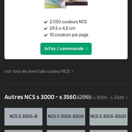
2.050 couleurs NCS
29,5 x 4,5 cm
10 couleurs par page
Infos / commande
voir tous les éventails couleur NCS
Autres NCS s 3000 - s 3560
(286)
tout NCS s 3000 - s 3560
NCS S 3005-B
NCS S 3005-B20G
NCS S 3005-B50G