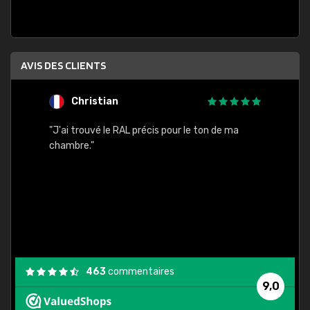
AVIS DES CLIENTS
Christian
F
 quels
"J'ai trouvé le RAL précis pour le ton de ma
"Bien 
rs
chambre."
. On ne
est
."
463
commentaires
9,0