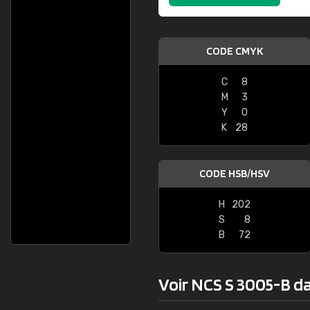
CODE CMYK
C
8
M
3
Y
0
K
28
CODE HSB/HSV
H
202
S
8
B
72
Voir NCS S 3005-B dan