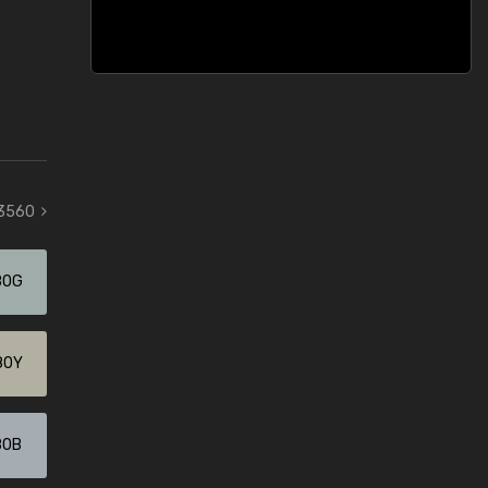
 3560
80G
80Y
80B