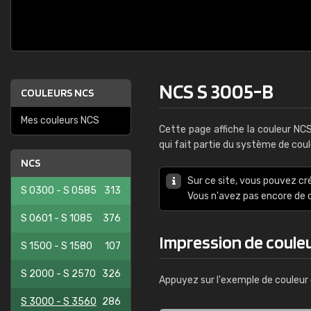
NCS S 3005-B
COULEURS NCS
Mes couleurs NCS
Cette page affiche la couleur NC
qui fait partie du système de cou
NCS
Sur ce site, vous pouvez cr
S 0300 - S 0585
313
Vous n'avez pas encore d
S 0601 - S 1085
376
Impression de coule
S 1500 - S 1580
107
S 2000 - S 2570
326
Appuyez sur l'exemple de couleur 
S 3000 - S 3560
286