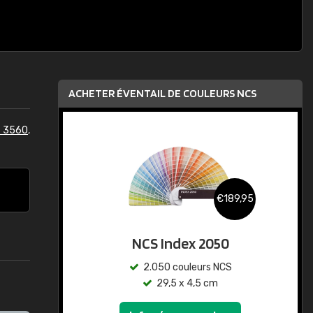
ACHETER ÉVENTAIL DE COULEURS NCS
S 3560
,
€189,95
NCS Index 2050
2.050 couleurs NCS
29,5 x 4,5 cm