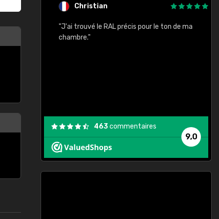
Christian
rement quels
"J'ai trouvé le RAL précis pour le ton de ma
"
lusieurs
chambre."
, etc. On ne
son s'est
vient."
463
commentaires
9,0