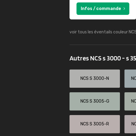
Infos / commande
voir tous les éventails couleur NC
Autres NCS s 3000 - s 
NCS S 3000-N
N
NCS S 3005-G
N
NCS S 3005-R
N