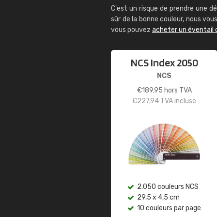
C'est un risque de prendre une dé
sûr de la bonne couleur, nous vo
vous pouvez
acheter un éventail 
NCS Index 2050
NCS
€
189,95
hors TVA
€
227,94
TVA incluse
2.050 couleurs NCS
29,5 x 4,5 cm
10 couleurs par page