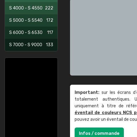
S 4000 - S 4550
222
S 5000 - S 5540
172
S 6000 - S 6530
117
S 7000 - S 9000
133
Important:
sur les écrans d'
totalement authentiques. U
uniquement à titre de réfé
éventail de couleurs NCS p
pouvez avoir un éventail de co
Infos / commande