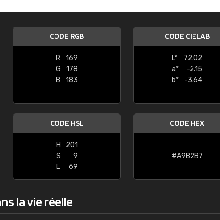
Guillaume Euvrard
"Le site ne permet pas de voir clai
CODE RGB
CODE CIELAB
sont les produits disponibles. Il y a p
palettes de couleurs: Classic, Design
R
169
L*
72.02
comprend pas qui est quoi. La livrai
G
178
a*
-2.15
bien passé et le produit reçu me con
B
183
b*
-3.64
CODE HSL
CODE HEX
H
201
S
9
#A9B2B7
L
69
s la vie réelle