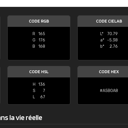
Guillaume Euvrard
"Le site ne permet pas de voir clai
CODE RGB
CODE CIELAB
sont les produits disponibles. Il y a p
palettes de couleurs: Classic, Design
R
165
L*
70.79
comprend pas qui est quoi. La livrai
G
176
a*
-5.38
bien passé et le produit reçu me con
B
168
b*
2.76
CODE HSL
CODE HEX
H
136
S
7
#A5B0A8
L
67
s la vie réelle