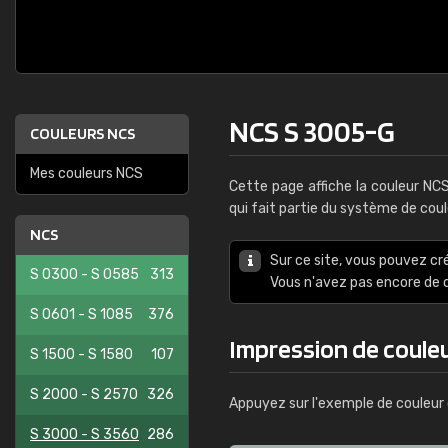
NCS S 3005-G
COULEURS NCS
Mes couleurs NCS
Cette page affiche la couleur NC
qui fait partie du système de cou
NCS
Sur ce site, vous pouvez cr
S 0300 - S 0585
313
Vous n'avez pas encore d
S 0601 - S 1085
376
Impression de coule
S 1500 - S 1580
107
S 2000 - S 2570
326
Appuyez sur l'exemple de couleur 
S 3000 - S 3560
286