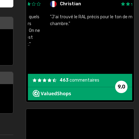
Christian
rement quels
"J'ai trouvé le RAL précis pour le ton de ma
"
lusieurs
chambre."
, etc. On ne
son s'est
vient."
463
commentaires
9,0