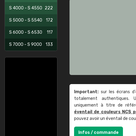
S 4000 - S 4550
222
S 5000 - S 5540
172
S 6000 - S 6530
117
S 7000 - S 9000
133
Important:
sur les écrans d'
totalement authentiques. U
uniquement à titre de réfé
éventail de couleurs NCS p
pouvez avoir un éventail de co
Infos / commande