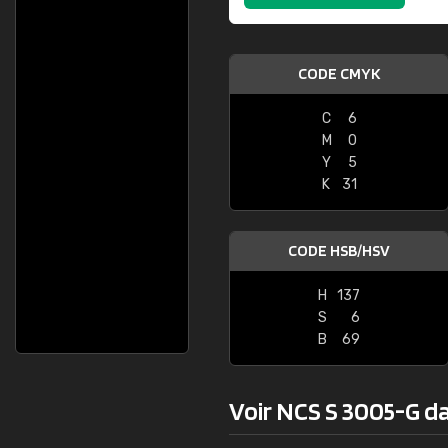
CODE CMYK
C
6
M
0
Y
5
K
31
CODE HSB/HSV
H
137
S
6
B
69
Voir NCS S 3005-G dan