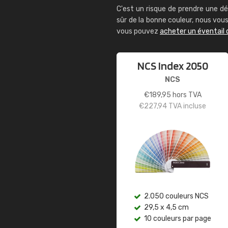
C'est un risque de prendre une dé
sûr de la bonne couleur, nous vo
vous pouvez
acheter un éventail 
NCS Index 2050
NCS
€
189,95
hors TVA
€
227,94
TVA incluse
2.050 couleurs NCS
29,5 x 4,5 cm
10 couleurs par page