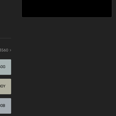
 3560
50G
80Y
80B