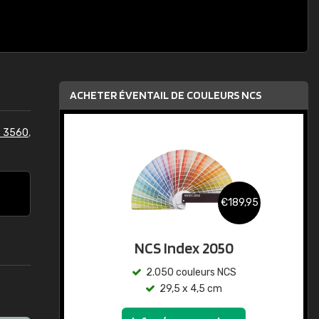
ACHETER ÉVENTAIL DE COULEURS NCS
S 3560
,
€189,95
NCS Index 2050
2.050 couleurs NCS
29,5 x 4,5 cm