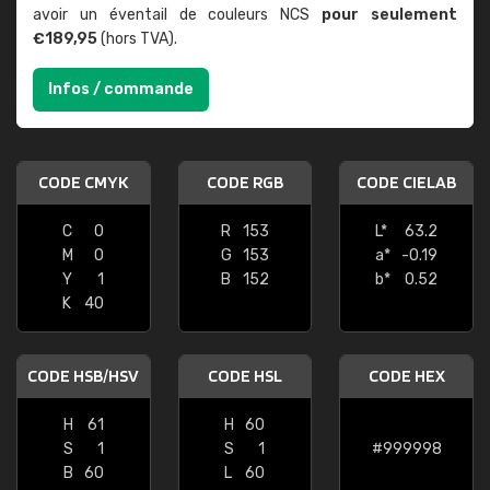
avoir un éventail de couleurs NCS
pour seulement
€189,95
(hors TVA).
Infos / commande
CODE CMYK
CODE RGB
CODE CIELAB
C
0
R
153
L*
63.2
M
0
G
153
a*
-0.19
Y
1
B
152
b*
0.52
K
40
CODE HSB/HSV
CODE HSL
CODE HEX
H
61
H
60
S
1
S
1
#999998
B
60
L
60