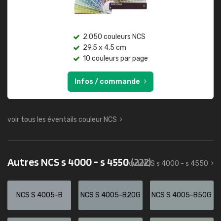
2.050 couleurs NCS
29,5 x 4,5 cm
10 couleurs par page
Infos / commande
voir tous les éventails couleur NCS
Autres NCS s 4000 - s 4550
(222)
tout NCS s 4000 - s 4550
NCS S 4005-B
NCS S 4005-B20G
NCS S 4005-B50G