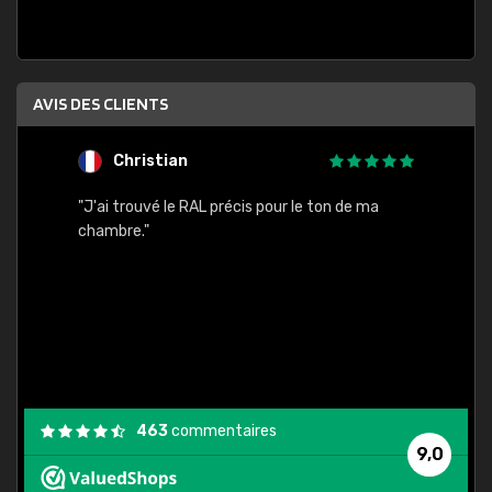
AVIS DES CLIENTS
Christian
F
 quels
"J'ai trouvé le RAL précis pour le ton de ma
"Bien 
rs
chambre."
. On ne
est
."
463
commentaires
9,0