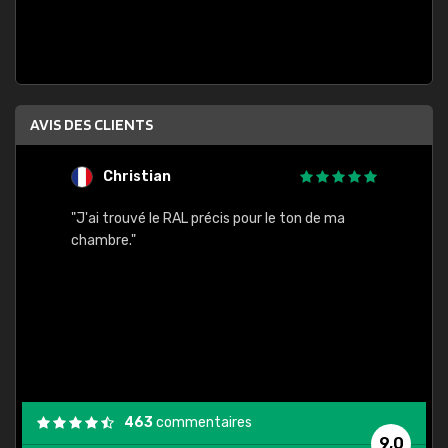
AVIS DES CLIENTS
Christian
F
 quels
"J'ai trouvé le RAL précis pour le ton de ma
"Bien 
rs
chambre."
. On ne
est
."
463
commentaires
9,0