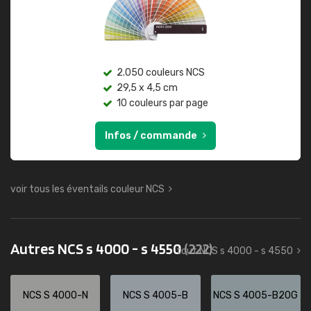
2.050 couleurs NCS
29,5 x 4,5 cm
10 couleurs par page
Infos / commande
voir tous les éventails couleur NCS
Autres NCS s 4000 - s 4550
(222)
tout NCS s 4000 - s 4550
NCS S 4000-N
NCS S 4005-B
NCS S 4005-B20G