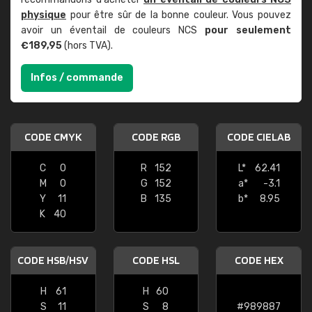
physique
pour être sûr de la bonne couleur. Vous pouvez
avoir un éventail de couleurs NCS
pour seulement
€189,95
(hors TVA).
Infos / commande
CODE CMYK
CODE RGB
CODE CIELAB
C
0
R
152
L*
62.41
M
0
G
152
a*
-3.1
Y
11
B
135
b*
8.95
K
40
CODE HSB/HSV
CODE HSL
CODE HEX
H
61
H
60
S
11
S
8
#989887