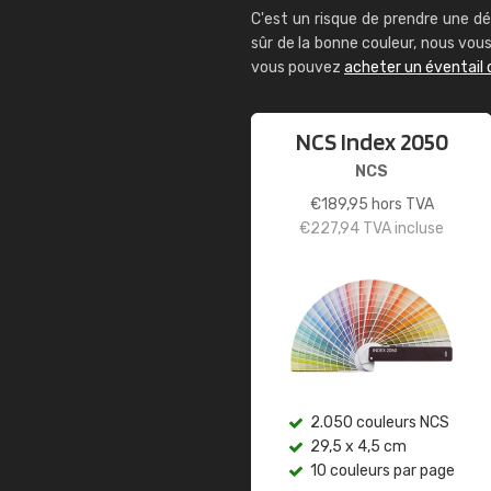
C'est un risque de prendre une dé
sûr de la bonne couleur, nous vo
vous pouvez
acheter un éventail 
NCS Index 2050
NCS
€
189,95
hors TVA
€
227,94
TVA incluse
2.050 couleurs NCS
29,5 x 4,5 cm
10 couleurs par page