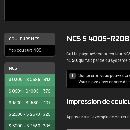
NCS S 4005-R20B
COULEURS NCS
Mes couleurs NCS
Cette page affiche la couleur N
4550
, qui fait partie du système
NCS
Sur ce site, vous pouvez cr
S 0300 - S 0585
313
Vous n'avez pas encore d
S 0601 - S 1085
376
Impression de coule
S 1500 - S 1580
107
S 2000 - S 2570
326
Appuyez sur l'exemple de couleur 
S 3000 - S 3560
286