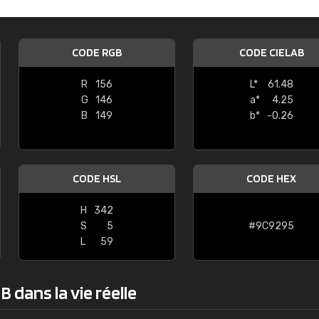
LEGROS
Alain BONDON
"Commande parfaite et livrée dans
CODE RGB
CODE CIELAB
R
156
L*
61.48
G
146
a*
4.25
B
149
b*
-0.26
CODE HSL
CODE HEX
H
342
S
5
#9C9295
L
59
 dans la vie réelle