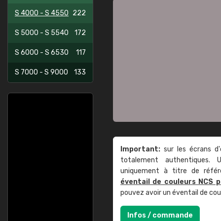
S 4000 - S 4550
222
S 5000 - S 5540
172
S 6000 - S 6530
117
S 7000 - S 9000
133
Important:
sur les écrans d'
totalement authentiques. U
uniquement à titre de réfé
éventail de couleurs NCS p
pouvez avoir un éventail de co
Infos / commande