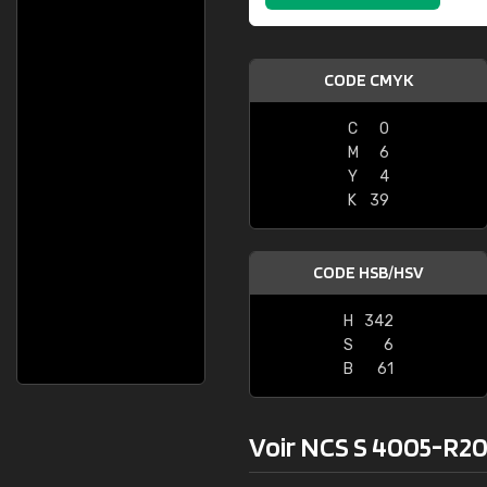
Christian
FRANCOIS 
J'ai trouvé le RAL précis pour le ton de ma
"Bien reçu"
CODE CMYK
chambre."
C
0
M
6
Y
4
K
39
CODE HSB/HSV
H
342
S
6
B
61
Voir NCS S 4005-R20B