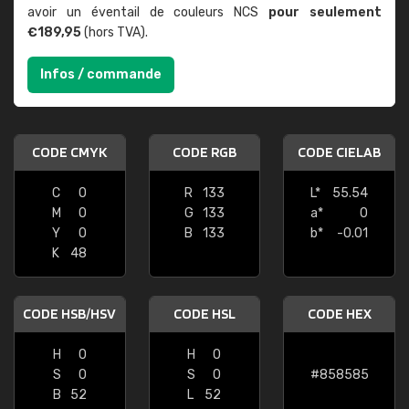
avoir un éventail de couleurs NCS
pour seulement
€189,95
(hors TVA).
Infos / commande
CODE CMYK
CODE RGB
CODE CIELAB
C
0
R
133
L*
55.54
M
0
G
133
a*
0
Y
0
B
133
b*
-0.01
K
48
CODE HSB/HSV
CODE HSL
CODE HEX
H
0
H
0
S
0
S
0
#858585
B
52
L
52