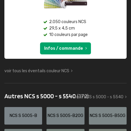
2.050 couleurs NCS
29,5 x 4,5 cm
10 couleurs par page
Infos / commande
voir tous les éventails couleur NCS
Autres NCS s 5000 - s 5540
(172)
tout NCS s 5000 - s 5540
NCS S 5005-B
NCS S 5005-B20G
NCS S 5005-B50G