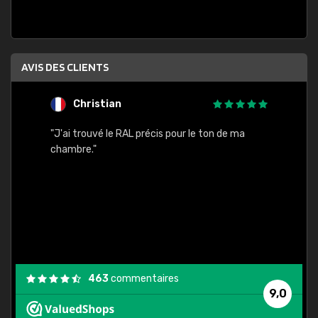
AVIS DES CLIENTS
Christian
F
 quels
"J'ai trouvé le RAL précis pour le ton de ma
"Bien 
rs
chambre."
. On ne
est
."
463
commentaires
9,0