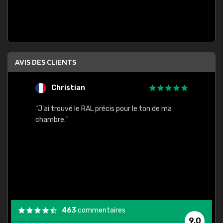
AVIS DES CLIENTS
Christian
F
 quels
"J'ai trouvé le RAL précis pour le ton de ma
"Bien 
rs
chambre."
. On ne
est
."
463
commentaires
9,0