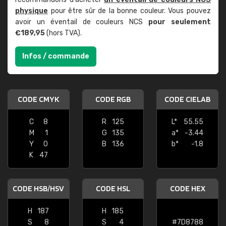
physique
pour être sûr de la bonne couleur. Vous pouvez
avoir un éventail de couleurs NCS
pour seulement
€189,95
(hors TVA).
Infos / commande
CODE CMYK
CODE RGB
CODE CIELAB
C
8
R
125
L*
55.55
M
1
G
135
a*
-3.44
Y
0
B
136
b*
-1.8
K
47
CODE HSB/HSV
CODE HSL
CODE HEX
H
187
H
185
S
8
S
4
#7D8788