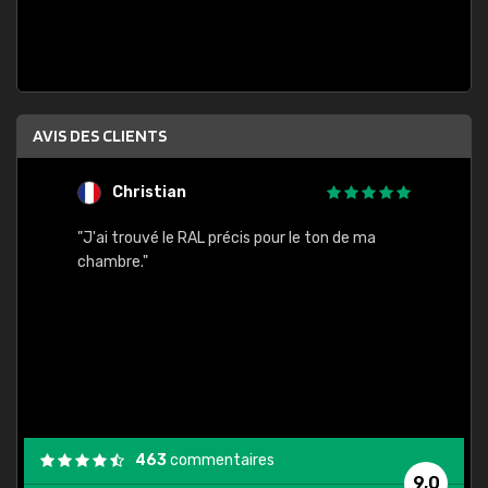
AVIS DES CLIENTS
Christian
F
 quels
"J'ai trouvé le RAL précis pour le ton de ma
"Bien 
rs
chambre."
. On ne
est
."
463
commentaires
9,0