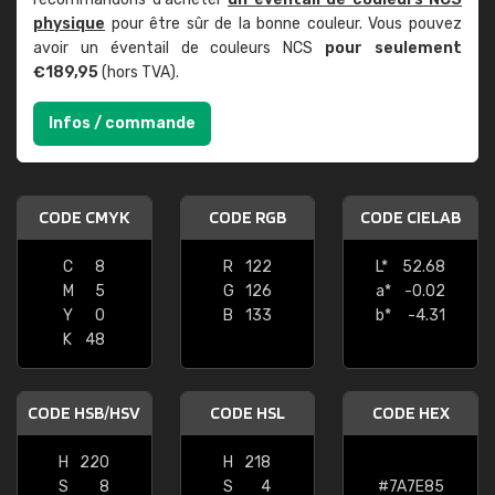
physique
pour être sûr de la bonne couleur. Vous pouvez
avoir un éventail de couleurs NCS
pour seulement
€189,95
(hors TVA).
Infos / commande
CODE CMYK
CODE RGB
CODE CIELAB
C
8
R
122
L*
52.68
M
5
G
126
a*
-0.02
Y
0
B
133
b*
-4.31
K
48
CODE HSB/HSV
CODE HSL
CODE HEX
H
220
H
218
S
8
S
4
#7A7E85