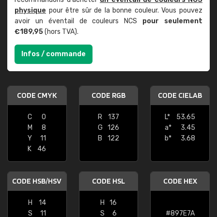
physique
pour être sûr de la bonne couleur. Vous pouvez
avoir un éventail de couleurs NCS
pour seulement
€189,95
(hors TVA).
Infos / commande
CODE CMYK
CODE RGB
CODE CIELAB
C
0
R
137
L*
53.65
M
8
G
126
a*
3.45
Y
11
B
122
b*
3.68
K
46
CODE HSB/HSV
CODE HSL
CODE HEX
H
14
H
16
S
11
S
6
#897E7A