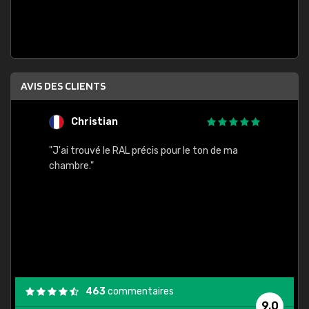
AVIS DES CLIENTS
Christian
F
 quels
"J'ai trouvé le RAL précis pour le ton de ma
"Bien 
rs
chambre."
. On ne
est
."
463
commentaires
9,0