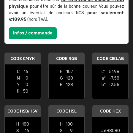
physique
pour être sûr de la bonne couleur. Vous pouvez
avoir un éventail de couleurs NCS
pour seulement
€189,95
(hors TVA).
Infos / commande
CODE CMYK
CODE RGB
CODE CIELAB
C
16
R
107
L*
51.98
M
0
G
128
a*
-7.58
Y
0
B
128
b*
-2.55
K
50
CODE HSB/HSV
CODE HSL
CODE HEX
H
180
H
180
S
16
S
9
#6B8080