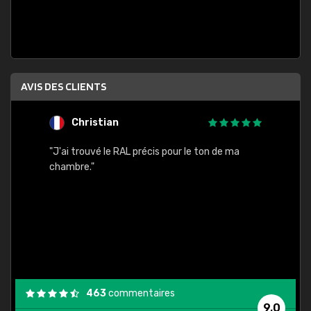
AVIS DES CLIENTS
Christian
F
 quels
"J'ai trouvé le RAL précis pour le ton de ma
"Bien 
rs
chambre."
. On ne
est
."
463
commentaires
9,0