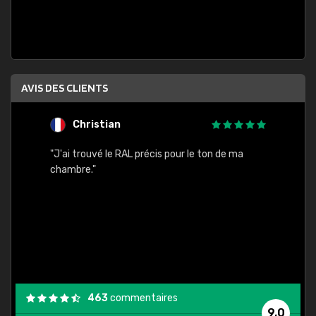
AVIS DES CLIENTS
Christian
F
 quels
"J'ai trouvé le RAL précis pour le ton de ma
"Bien 
rs
chambre."
. On ne
est
."
463
commentaires
9,0