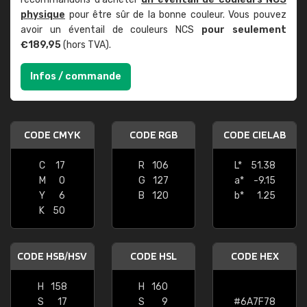
physique
pour être sûr de la bonne couleur. Vous pouvez
avoir un éventail de couleurs NCS
pour seulement
€189,95
(hors TVA).
Infos / commande
CODE CMYK
CODE RGB
CODE CIELAB
C
17
R
106
L*
51.38
M
0
G
127
a*
-9.15
Y
6
B
120
b*
1.25
K
50
CODE HSB/HSV
CODE HSL
CODE HEX
H
158
H
160
S
17
S
9
#6A7F78