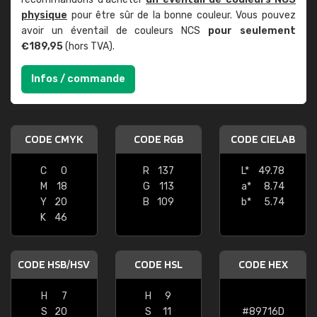
physique
pour être sûr de la bonne couleur. Vous pouvez
avoir un éventail de couleurs NCS
pour seulement
€189,95
(hors TVA).
Infos / commande
CODE CMYK
CODE RGB
CODE CIELAB
C
0
R
137
L*
49.78
M
18
G
113
a*
8.74
Y
20
B
109
b*
5.74
K
46
CODE HSB/HSV
CODE HSL
CODE HEX
H
7
H
9
S
20
S
11
#89716D