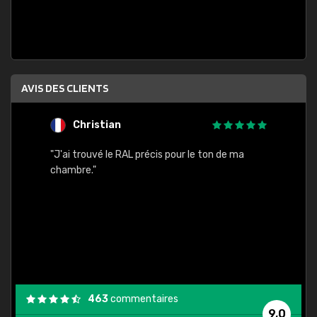
AVIS DES CLIENTS
Christian
F
 quels
"J'ai trouvé le RAL précis pour le ton de ma
"Bien 
rs
chambre."
. On ne
est
."
463
commentaires
9,0