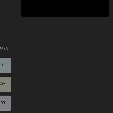
 5540
50G
50Y
50B