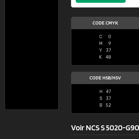
CODE CMYK
C
0
M
9
Y
37
K
48
CODE HSB/HSV
H
47
S
37
B
52
Voir NCS S 5020-G90Y