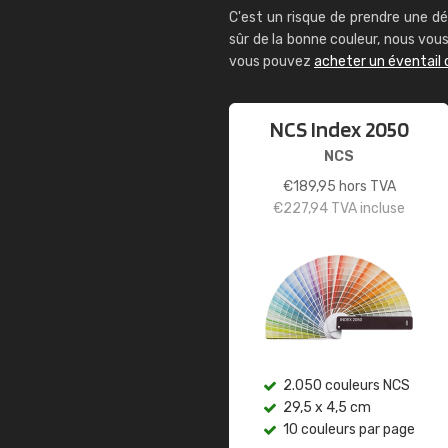
C'est un risque de prendre une dé
sûr de la bonne couleur, nous vo
vous pouvez
acheter un éventail 
NCS Index 2050
NCS
€
189,95
hors TVA
€
227,94
TVA incluse
2.050 couleurs NCS
29,5 x 4,5 cm
10 couleurs par page