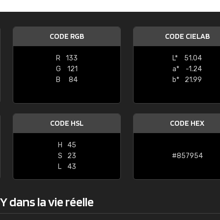
Guillaume Euvrard
"Le site ne permet pas de voir clai
CODE RGB
CODE CIELAB
sont les produits disponibles. Il y a p
palettes de couleurs: Classic, Design
R
133
L*
51.04
comprend pas qui est quoi. La livrai
G
121
a*
-1.24
bien passé et le produit reçu me con
B
84
b*
21.99
CODE HSL
CODE HEX
H
45
S
23
#857954
L
43
 dans la vie réelle