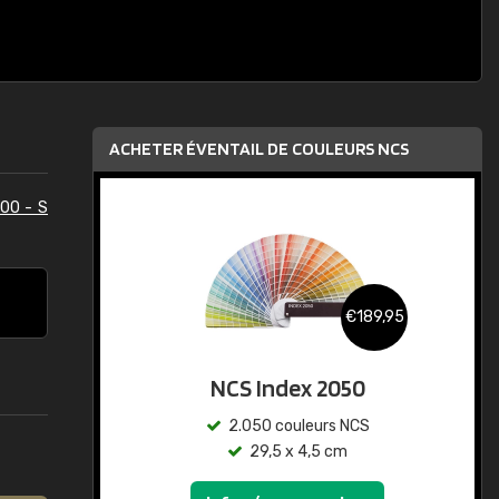
ACHETER ÉVENTAIL DE COULEURS NCS
00 - S
€189,95
NCS Index 2050
2.050 couleurs NCS
29,5 x 4,5 cm