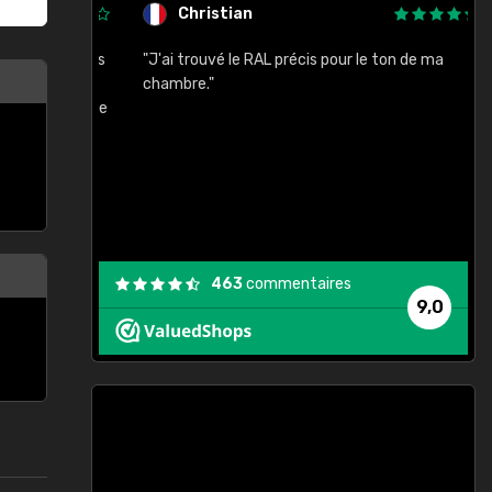
Christian
rement quels
"J'ai trouvé le RAL précis pour le ton de ma
"
lusieurs
chambre."
, etc. On ne
son s'est
vient."
463
commentaires
9,0