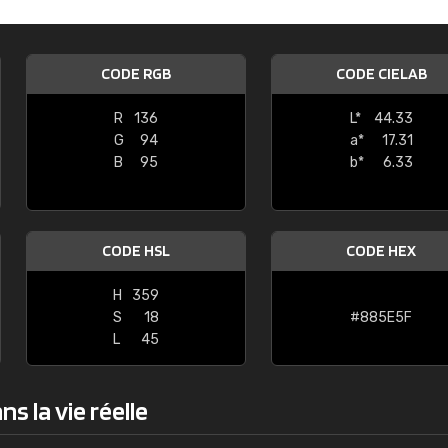
Guillaume Euvrard
"Le site ne permet pas de voir clai
CODE RGB
CODE CIELAB
sont les produits disponibles. Il y a p
palettes de couleurs: Classic, Design
R
136
L*
44.33
comprend pas qui est quoi. La livrai
G
94
a*
17.31
bien passé et le produit reçu me con
B
95
b*
6.33
CODE HSL
CODE HEX
H
359
S
18
#885E5F
L
45
s la vie réelle