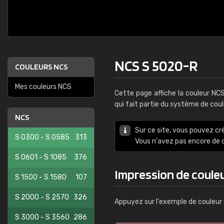
NCS S 5020-R
COULEURS NCS
Mes couleurs NCS
Cette page affiche la couleur NC
qui fait partie du système de cou
NCS
Sur ce site, vous pouvez cr
S 0300 - S 0585
313
Vous n'avez pas encore d
S 0601 - S 1085
376
Impression de coule
S 1500 - S 1580
107
S 2000 - S 2570
326
Appuyez sur l'exemple de couleur 
S 3000 - S 3560
286