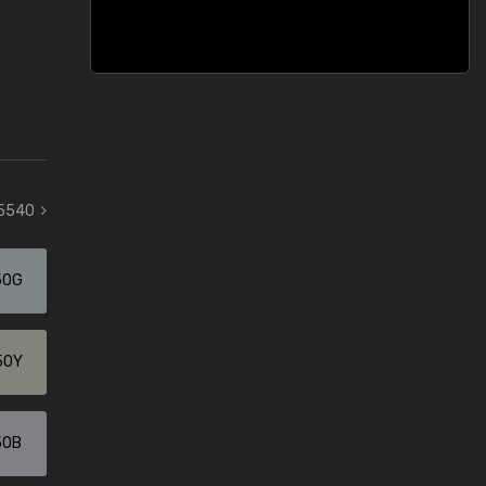
 5540
50G
50Y
50B