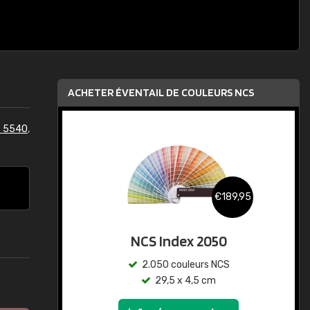
ACHETER ÉVENTAIL DE COULEURS NCS
S 5540
,
€189,95
NCS Index 2050
2.050 couleurs NCS
29,5 x 4,5 cm