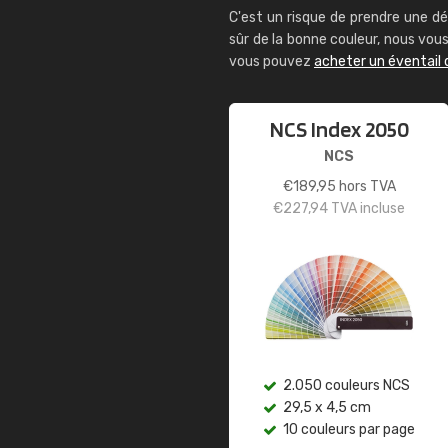
C'est un risque de prendre une dé
sûr de la bonne couleur, nous vo
vous pouvez
acheter un éventail 
NCS Index 2050
NCS
€
189,95
hors TVA
€
227,94
TVA incluse
2.050 couleurs NCS
29,5 x 4,5 cm
10 couleurs par page