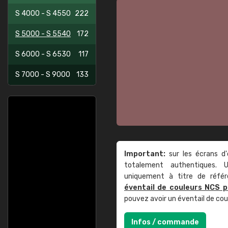
S 4000 - S 4550
222
S 5000 - S 5540
172
S 6000 - S 6530
117
S 7000 - S 9000
133
Important:
sur les écrans d'
totalement authentiques. U
uniquement à titre de réfé
éventail de couleurs NCS p
pouvez avoir un éventail de co
Infos / commande