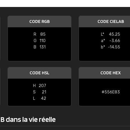
Guillaume Euvrard
"Le site ne permet pas de voir clai
CODE RGB
CODE CIELAB
sont les produits disponibles. Il y a p
palettes de couleurs: Classic, Design
R
85
L*
45.25
comprend pas qui est quoi. La livrai
G
110
a*
-3.66
bien passé et le produit reçu me con
B
131
b*
-14.55
CODE HSL
CODE HEX
H
207
S
21
#556E83
L
42
 dans la vie réelle