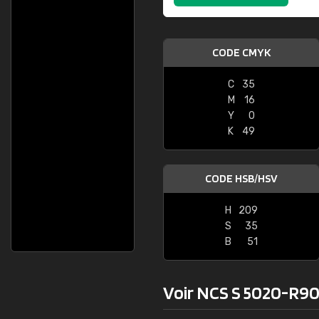
CODE CMYK
C
35
M
16
Y
0
K
49
CODE HSB/HSV
H
209
S
35
B
51
Voir NCS S 5020-R90B