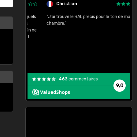
Christian
rement quels
"J'ai trouvé le RAL précis pour le ton de ma
"
lusieurs
chambre."
, etc. On ne
son s'est
vient."
463
commentaires
9,0