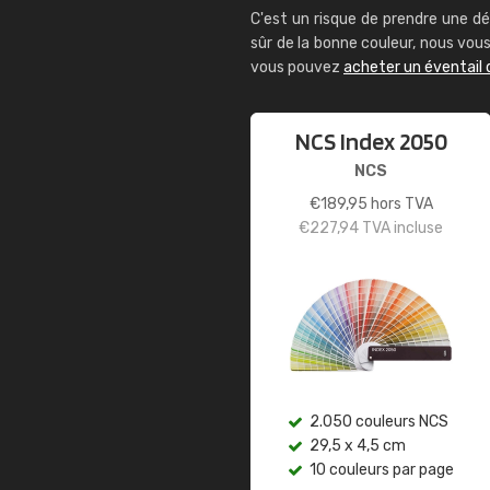
C'est un risque de prendre une dé
sûr de la bonne couleur, nous vo
vous pouvez
acheter un éventail 
NCS Index 2050
NCS
€
189,95
hors TVA
€
227,94
TVA incluse
2.050 couleurs NCS
29,5 x 4,5 cm
10 couleurs par page