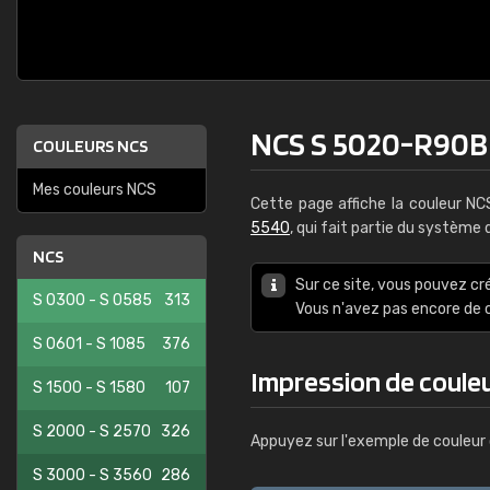
NCS S 5020-R90B
COULEURS NCS
Mes couleurs NCS
Cette page affiche la couleur N
5540
, qui fait partie du système
NCS
Sur ce site, vous pouvez cr
S 0300 - S 0585
313
Vous n'avez pas encore d
S 0601 - S 1085
376
Impression de coule
S 1500 - S 1580
107
S 2000 - S 2570
326
Appuyez sur l'exemple de couleur 
S 3000 - S 3560
286