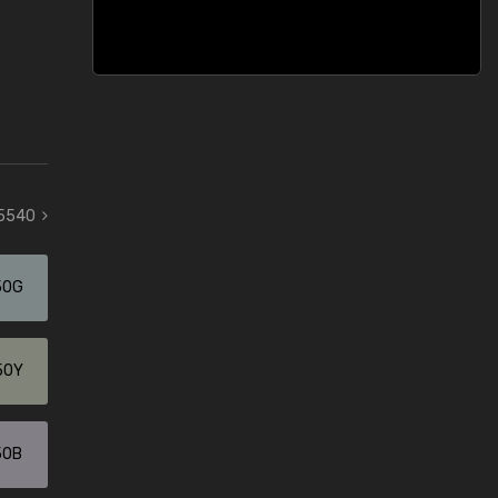
 5540
50G
50Y
50B