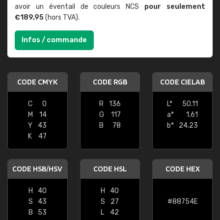
avoir un éventail de couleurs NCS
pour seulement
€189,95
(hors TVA).
Infos / commande
CODE CMYK
CODE RGB
CODE CIELAB
C
0
R
136
L*
50.11
M
14
G
117
a*
1.61
Y
43
B
78
b*
24.23
K
47
CODE HSB/HSV
CODE HSL
CODE HEX
H
40
H
40
S
43
S
27
#88754E
B
53
L
42