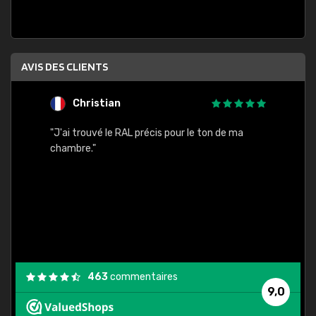
AVIS DES CLIENTS
Christian
F
 quels
"J'ai trouvé le RAL précis pour le ton de ma
"Bien 
rs
chambre."
. On ne
est
."
463
commentaires
9,0