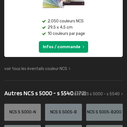
2.050 couleurs NCS
29,5 x 4,5 cm
10 couleurs par page
Infos / commande
voir tous les éventails couleur NCS
Autres NCS s 5000 - s 5540
(172)
tout NCS s 5000 - s 5540
NCS S 5000-N
NCS S 5005-B
NCS S 5005-B20G