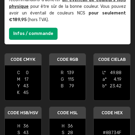
physique
pour être sûr de la bonne couleur. Vous pouvez
avoir un éventail de couleurs NCS
pour seulement
€189,95
(hors TVA).
Infos / commande
CODE CMYK
CODE RGB
CODE CIELAB
C
0
R
139
L*
49.88
M
17
G
115
a*
4.19
Y
43
B
79
b*
23.42
K
45
CODE HSB/HSV
CODE HSL
CODE HEX
H
36
H
36
S
43
S
28
#8B734F