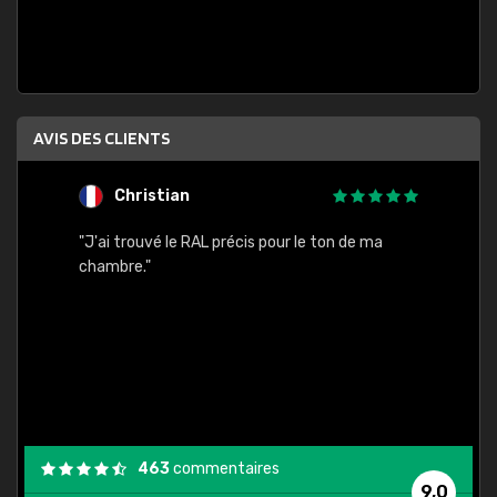
AVIS DES CLIENTS
Christian
F
 quels
"J'ai trouvé le RAL précis pour le ton de ma
"Bien 
rs
chambre."
. On ne
est
."
463
commentaires
9,0