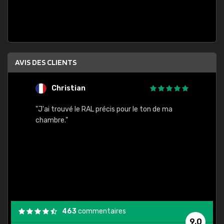
AVIS DES CLIENTS
Christian
F
 quels
"J'ai trouvé le RAL précis pour le ton de ma
"Bien 
rs
chambre."
. On ne
est
."
463
commentaires
9,0