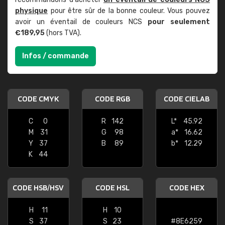
physique
pour être sûr de la bonne couleur. Vous pouvez
avoir un éventail de couleurs NCS
pour seulement
€189,95
(hors TVA).
Infos / commande
CODE CMYK
CODE RGB
CODE CIELAB
C
0
R
142
L*
45.92
M
31
G
98
a*
16.62
Y
37
B
89
b*
12.29
K
44
CODE HSB/HSV
CODE HSL
CODE HEX
H
11
H
10
S
37
S
23
#8E6259