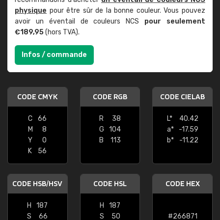
physique
pour être sûr de la bonne couleur. Vous pouvez
avoir un éventail de couleurs NCS
pour seulement
€189,95
(hors TVA).
Infos / commande
CODE CMYK
CODE RGB
CODE CIELAB
C
66
R
38
L*
40.42
M
8
G
104
a*
-17.59
Y
0
B
113
b*
-11.22
K
56
CODE HSB/HSV
CODE HSL
CODE HEX
H
187
H
187
S
66
S
50
#266871