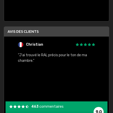
AVIS DES CLIENTS
Christian
F
 quels
"J'ai trouvé le RAL précis pour le ton de ma
"Bien 
rs
chambre."
. On ne
est
."
463
commentaires
9,0