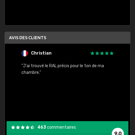
AVIS DES CLIENTS
Christian
F
 quels
"J'ai trouvé le RAL précis pour le ton de ma
"Bien 
rs
chambre."
. On ne
est
."
463
commentaires
9,0