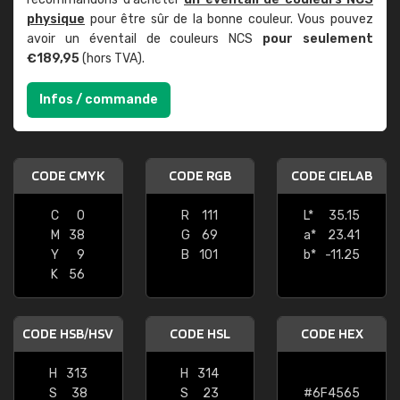
physique
pour être sûr de la bonne couleur. Vous pouvez
avoir un éventail de couleurs NCS
pour seulement
€189,95
(hors TVA).
Infos / commande
CODE CMYK
CODE RGB
CODE CIELAB
C
0
R
111
L*
35.15
M
38
G
69
a*
23.41
Y
9
B
101
b*
-11.25
K
56
CODE HSB/HSV
CODE HSL
CODE HEX
H
313
H
314
S
38
S
23
#6F4565