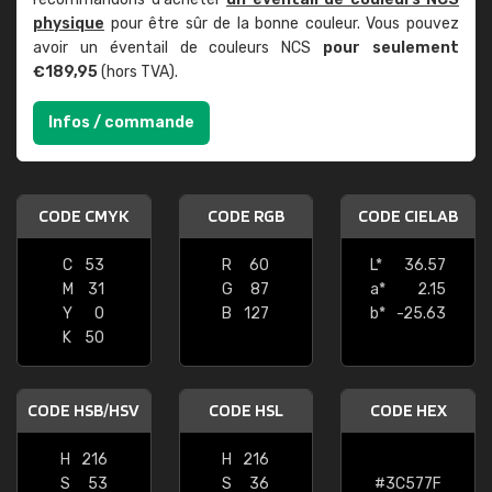
physique
pour être sûr de la bonne couleur. Vous pouvez
avoir un éventail de couleurs NCS
pour seulement
€189,95
(hors TVA).
Infos / commande
CODE CMYK
CODE RGB
CODE CIELAB
C
53
R
60
L*
36.57
M
31
G
87
a*
2.15
Y
0
B
127
b*
-25.63
K
50
CODE HSB/HSV
CODE HSL
CODE HEX
H
216
H
216
S
53
S
36
#3C577F