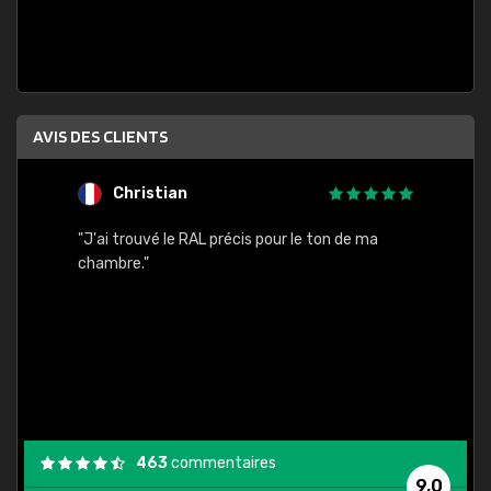
AVIS DES CLIENTS
Christian
F
 quels
"J'ai trouvé le RAL précis pour le ton de ma
"Bien 
rs
chambre."
. On ne
est
."
463
commentaires
9,0